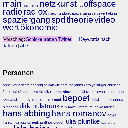
main
netzkunst
offspace
mainfähre
not
radio
radiox
risiko
rundwegspaziergang
selbstvertretung
spaziergang
spd
theorie
video
wert
ökonomie
Vorschlag:
Schicke
not
an Twitter
Keywords nach
Jahren
|
Alle
Personen
anne katrin schreiner
brigitte kottwitz
caroline jahns
carolyn krüger
christine
fiebig
kai söltner
lutz wille
nikolaus heyduck
rudolf sievers
steven heller
achim
bepoet
szepanski
annick moerman
aziz onuk
christian holl
corinna
dirk hülstrunk
bimboese
felix novak
fritz teufel
haike rausch
hans abbing
hans romanov
helga
julia pluntke
franke
ifuz
jessica purkhardt
jos diegel
katharina