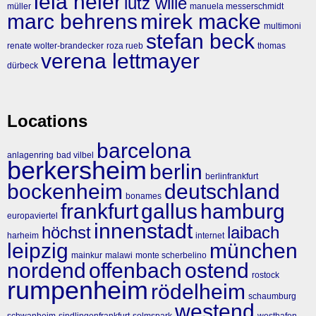
lela heier
lutz wille
müller
manuela messerschmidt
marc behrens
mirek macke
multimoni
stefan beck
renate wolter-brandecker
roza rueb
thomas
verena lettmayer
dürbeck
Locations
barcelona
anlagenring
bad vilbel
berkersheim
berlin
berlinfrankfurt
bockenheim
deutschland
bonames
frankfurt
gallus
hamburg
europaviertel
innenstadt
höchst
laibach
harheim
internet
leipzig
münchen
mainkur
malawi
monte scherbelino
nordend
offenbach
ostend
rostock
rumpenheim
rödelheim
schaumburg
westend