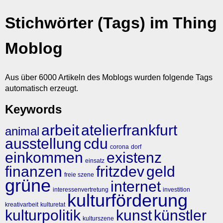
Stichwörter (Tags) im Thing
Moblog
Aus über 6000 Artikeln des Moblogs wurden folgende Tags
automatisch erzeugt.
Keywords
arbeit
atelierfrankfurt
animal
ausstellung
cdu
corona
dorf
einkommen
existenz
einsatz
finanzen
fritzdev
geld
freie szene
grüne
internet
interessenvertretung
investition
kulturförderung
kreativarbeit
kulturetat
kulturpolitik
kunst
künstler
kulturszene