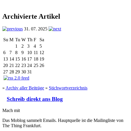
Archivierte Artikel
31. 07. 2025
Su
M
Tu
W
Th
F
Sa
1
2
3
4
5
6
7
8
9
10
11
12
13
14
15
16
17
18
19
20
21
22
23
24
25
26
27
28
29
30
31
»
Archiv aller Beiträge
»
Stichwortverzeichnis
Schreib direkt ans Blog
Mach mit
Das Moblog sammelt Emails. Hauptquelle ist die Mailingliste von
The Thing Frankfurt.