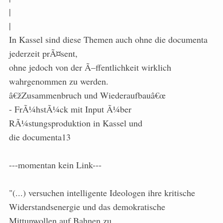
|
|
In Kassel sind diese Themen auch ohne die documenta
jederzeit prÃ¤sent,
ohne jedoch von der Ã–ffentlichkeit wirklich
wahrgenommen zu werden.
â€žZusammenbruch und Wiederaufbauâ€œ
- FrÃ¼hstÃ¼ck mit Input Ã¼ber
RÃ¼stungsproduktion in Kassel und
die documenta13
---momentan kein Link---
"(...) versuchen intelligente Ideologen ihre kritische
Widerstandsenergie und das demokratische
Mittunwollen auf Bahnen zu