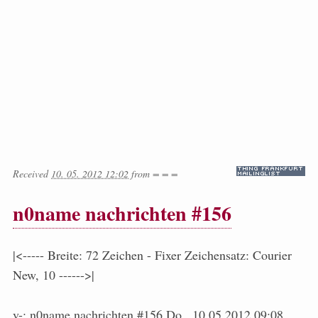
Received
10. 05. 2012 12:02
from
= = =
n0name nachrichten #156
|<----- Breite: 72 Zeichen - Fixer Zeichensatz: Courier
New, 10 ------>|
v-: n0name nachrichten #156 Do., 10.05.2012 09:08