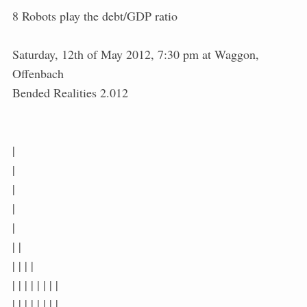
8 Robots play the debt/GDP ratio
Saturday, 12th of May 2012, 7:30 pm at Waggon,
Offenbach
Bended Realities 2.012
|
|
|
|
|
| |
| | | |
| | | | | | | |
| | | | | | | |