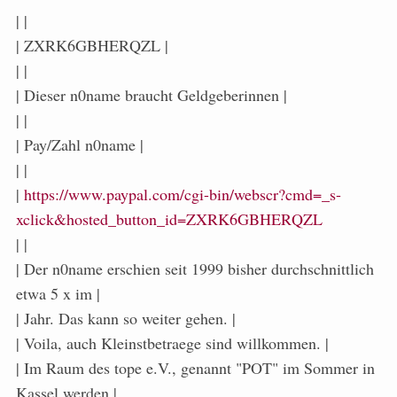
| |
| ZXRK6GBHERQZL |
| |
| Dieser n0name braucht Geldgeberinnen |
| |
| Pay/Zahl n0name |
| |
|
https://www.paypal.com/cgi-bin/webscr?cmd=_s-
xclick&hosted_button_id=ZXRK6GBHERQZL
| |
| Der n0name erschien seit 1999 bisher durchschnittlich
etwa 5 x im |
| Jahr. Das kann so weiter gehen. |
| Voila, auch Kleinstbetraege sind willkommen. |
| Im Raum des tope e.V., genannt "POT" im Sommer in
Kassel werden |