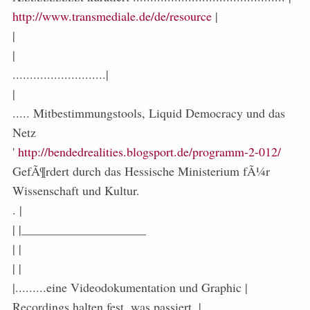
http://www.transmediale.de/de/resource
|
|
|
...........................|
|
..... Mitbestimmungstools, Liquid Democracy und das
Netz
'
http://bendedrealities.blogsport.de/programm-2-012/
GefÃ¶rdert durch das Hessische Ministerium fÃ¼r
Wissenschaft und Kultur.
. |
| |____________________
| |
| |
|.........eine Videodokumentation und Graphic |
Recordings halten fest, was passiert. |