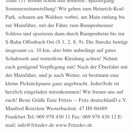
Tram 11) Termin schon mal notieren! Spaziergang:
Sommerzeitumstellung! Wir gehen zum Heinrich-Kraf-
Park, schauen am Waldsee vorbei, am Main entlang bis
zur Mainfähre, mit der Fähre zum Rumpenheimer
Schloss und spazieren dann durch Rumpenheim bis zur
S-Bahn Offenbach Ost (S 1, 2, 8, 9). Die Strecke beträgt
insgesamt ca. 10 km, also bitte unbedingt auf gutes
Schuhwerk und wetterfeste Kleidung achten! Nehmt
euch genügend Verpflegung mit! Nach der Überfahrt mit
der Mainfähre, und je nach Wetter, ist bestimmt eine
kleine Picknickpause ganz angebracht. Jeder/Jede ist
herzlich eingeladen mitzukommen! Wir freuen uns auf
euch! Beste Grüße Eure Fritzis -- Fritz deutschlanD e.V.
Manfred Reitzlein Westerbachstr. 47 H9 60489
Frankfurt Tel: 069 978 430 11 Fax: 069 978 430 12 E-
mail: info@fritzdev.de www.Fritzdev.de