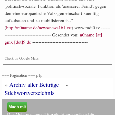
'politisch-soziale' Funktion als 'aeusserer Feind', gegen
den eine europaeische Volksgemeinschaft kuenftig
aufzubauen und zu mobilisieren ist."
(
http://n0name.de/news/news161.txt
) www.radi0.tv ------
------------------------------ Gesendet von:
n0name [at]
gmx [dot]9 de
------------------------------------
Check on Google Maps
=== Pagination === p1p
»
Archiv aller Beiträge
»
Stichwortverzeichnis
Mach mit
Das Moblog sammelt Emails. Hauptquelle ist die