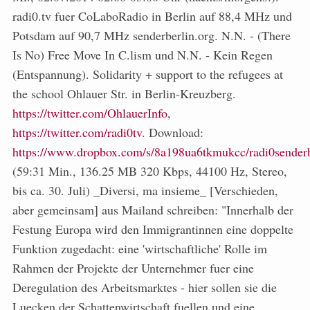
radi0.tv fuer CoLaboRadio in Berlin auf 88,4 MHz und
Potsdam auf 90,7 MHz senderberlin.org. N.N. - (There
Is No) Free Move In C.lism und N.N. - Kein Regen
(Entspannung). Solidarity + support to the refugees at
the school Ohlauer Str. in Berlin-Kreuzberg.
https://twitter.com/OhlauerInfo
,
https://twitter.com/radi0tv
. Download:
https://www.dropbox.com/s/8a198ua6tkmukcc/radi0sender
(59:31 Min., 136.25 MB 320 Kbps, 44100 Hz, Stereo,
bis ca. 30. Juli) _Diversi, ma insieme_ [Verschieden,
aber gemeinsam] aus Mailand schreiben: "Innerhalb der
Festung Europa wird den Immigrantinnen eine doppelte
Funktion zugedacht: eine 'wirtschaftliche' Rolle im
Rahmen der Projekte der Unternehmer fuer eine
Deregulation des Arbeitsmarktes - hier sollen sie die
Luecken der Schattenwirtschaft fuellen und eine