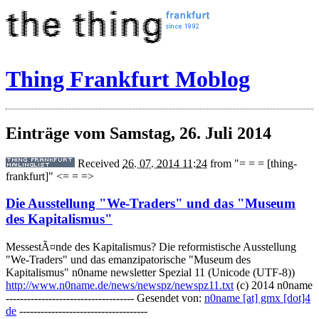
Thing Frankfurt Moblog
Einträge vom Samstag, 26. Juli 2014
Received
26. 07. 2014 11:24
from
"= = = [thing-
frankfurt]" <= = =>
Die Ausstellung "We-Traders" und das "Museum
des Kapitalismus"
MessestÃ¤nde des Kapitalismus? Die reformistische Ausstellung
"We-Traders" und das emanzipatorische "Museum des
Kapitalismus" n0name newsletter Spezial 11 (Unicode (UTF-8))
http://www.n0name.de/news/newspz/newspz11.txt
(c) 2014 n0name
------------------------------------ Gesendet von:
n0name [at] gmx [dot]4
de
------------------------------------