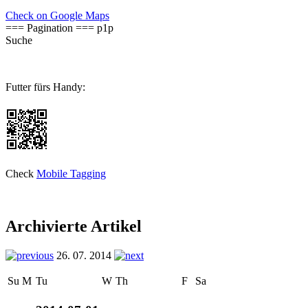
Check on Google Maps
=== Pagination === p1p
Suche
Futter fürs Handy:
Check
Mobile Tagging
Archivierte Artikel
26. 07. 2014
Su
M
Tu
W
Th
F
Sa