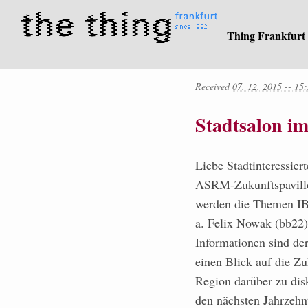
Thing Frankfurt
Received
07. 12. 2015 -- 15
Stadtsalon i
Liebe Stadtinteressier
ASRM-Zukunftspavillo
werden die Themen IB
a. Felix Nowak (bb22)
Informationen sind d
einen Blick auf die Z
Region darüber zu dis
den nächsten Jahrzehn