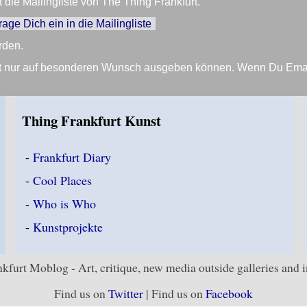
die Mailingliste von The Thing Frankfurt.
trage Dich ein in die Mailingliste
rden.
Zeit nur auf besonderen Wunsch ausgeben können. Wenn Du Em
Thing Frankfurt Kunst
-
Frankfurt Diary
-
Cool Places
-
Who is Who
-
Kunstprojekte
kfurt Moblog - Art, critique, new media outside galleries and in
Find us on
Twitter
| Find us on
Facebook