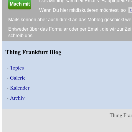
Das Moblog sammelt Emails. Hauptquelle ist 
Mach mit
Wenn Du hier mitdiskutieren möchtest, so
Mails können aber auch direkt an das Moblog geschickt we
Entweder über das Formular oder per Email, die wir zur 
schreib uns.
Thing Frankfurt Blog
-
Topics
-
Galerie
-
Kalender
-
Archiv
Thing Fran