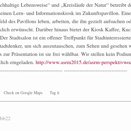
hhaltige Lebensweise“ und „Kreisläufe der Natur“ betreibt d
 einen Lern- und Informationskiosk im Zukunftspavillon. Eine
d des Pavillons leben, arbeiten, die ihn gezielt aufsuchen od
cklich erwünscht. Darüber hinaus bietet der Kiosk Kaffee, Ku
er Stadtsalon ist ein offener Treffpunkt für Stadtinteressierte
tadtdenker, um sich auszutauschen, zum Sehen und gesehen w
 zur Präsentation ist sie frei wählbar. Wir stellen kein Podi
rzlich eingeladen.
http://www.asrm2015.de/asrm-perspektivwo
----------------------------------- ------------------------------------
Check on Google Maps
Tag it
bb22