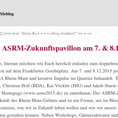
 Moblog
:23
from
from
"Stefan Beck = = = [thing-frankfurt]" <= = =>
m ASRM-Zukunftspavillon am 7. & 8.1
te, hiermit möchten wir Euch herzlich einladen zum doppelten
n auf dem Frankfurter Goetheplatz. Am 7. und 8.12.2015 je
A Rhein-Main und kreative Impulse im Quartier behandelt. T
, Christian Holl (BDA), Kai Vöckler (HfG) und Jakob Sturm 
er Homepage (www.asrm2015.de) zu entnehmen. Der ASRM-Zu
ukunft des Rhein-Main-Gebiets und ist ein Forum, um im Herz
kutieren, wie wir in Zukunft leben wollen und wie wir unsere
ten gestalten können. Neben Workshops, Gärtneraktionen un