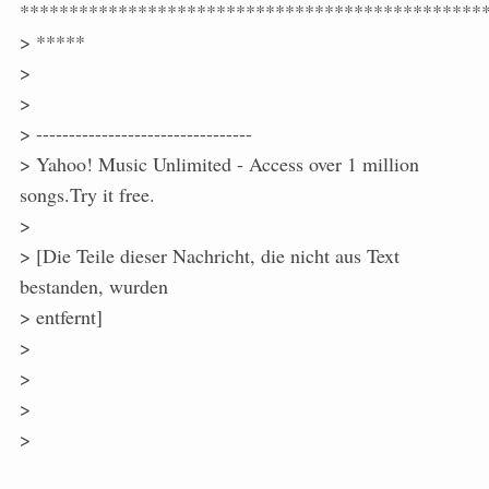
***********************************************
> *****
>
>
> ---------------------------------
> Yahoo! Music Unlimited - Access over 1 million
songs.Try it free.
>
> [Die Teile dieser Nachricht, die nicht aus Text
bestanden, wurden
> entfernt]
>
>
>
>