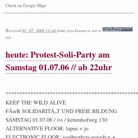
Check on Google Maps
Received
01. 07. 2006 12:44
from
zora krasnova <= =
=>
heute: Protest-Soli-Party am
Samstag 01.07.06 // ab 22uhr
***********************************************
KEEP THE WILD ALIVE
FÃœR SOLIDARITÃ„T UND FREIE BILDUNG
SAMSTAG 01.07.06 / ivi / kettenhofweg 130
ALTERNATIVE FLOOR: lupus + jo
ELECTRONIC FLOOR: soulbrothers-paradice +