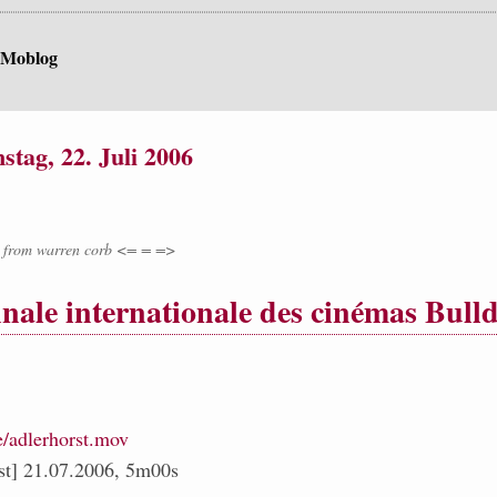
 Moblog
tag, 22. Juli 2006
from
warren corb <= = =>
nale internationale des cinémas Bull
de/adlerhorst.mov
st] 21.07.2006, 5m00s