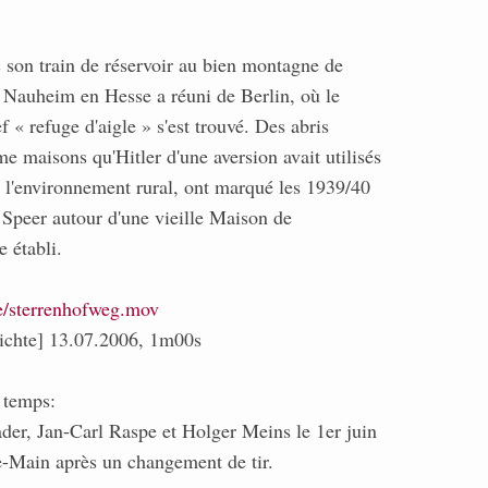
 son train de réservoir au bien montagne de
 Nauheim en Hesse a réuni de Berlin, où le
f « refuge d'aigle » s'est trouvé. Des abris
 maisons qu'Hitler d'une aversion avait utilisés
e l'environnement rural, ont marqué les 1939/40
 Speer autour d'une vieille Maison de
 établi.
de/sterrenhofweg.mov
hichte] 13.07.2006, 1m00s
 temps:
der, Jan-Carl Raspe et Holger Meins le 1er juin
e-Main après un changement de tir.