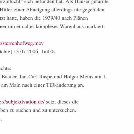
rzuflucht“ sich befunden hat. Als Häuser getarnte
Hitler einer Abneigung allerdings nie gegen den
zt hatte, haben die 1939/40 nach Plänen
peer um ein altes komplexes Warenhaus markiert.
de/sterrenhofweg.mov
hichte] 13.07.2006, 1m00s
ichte:
 Baader, Jan-Carl Raspe und Holger Meins am 1.
t am Main nach einer TIR-änderung an.
p://subjektivation.de/
setzt dieses die
oben zu suchen und zu untersuchen.
,