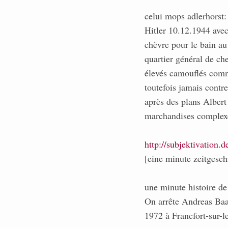
celui mops adlerhorst:
Hitler 10.12.1944 avec
chèvre pour le bain au
quartier général de che
élevés camouflés comme
toutefois jamais contr
après des plans Albert
marchandises complexe
http://subjektivation.
[eine minute zeitgesc
une minute histoire de
On arrête Andreas Baa
1972 à Francfort-sur-l