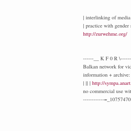
| interlinking of media
| practice with gender 
http://zurwehme.org/
------__ K F 0 R \-------
Balkan network for vid
information + archive
| || |
http://sympa.anart
no commercial use wit
------------=_1075747