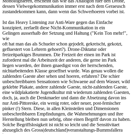
Monologisieren, erscheint das wie das Analogon fuer den Drone,
dessen Vielwegekommunikation immer erst nach dem Geraeusch
zustandekommen kann, dann wenn das Schwerhoeren vorbei ist.
Ist das Heavy Listening zur Anti-Ware gegen das Einfache
konzipiert, zerfaellt diese Nicht-Kommunikation in ein
Gelingen ausserhalb der Setzung und Haltung ("Kein Ton mehr!",
wie
oft hat man das als Schueler schon gejodelt, gekreischt, gekotzt,
gefluestert von Lehrern gehoert?). Drone-Diktatur oder
freizeitparkiges Brummen. Die Freizeit der einen im Park ist
zuforderst mal die Arbeitszeit der anderen, die gerne im Park
liegen wuerden, der ihnen gnaedigst von der herrschenden,
nichtarbeitenden Klasse geoeffnet wurde. Was genau wollen die
zahlenden Gaeste aber sehen und hoeren, erfahren? Die schier
unbeschreibbaren Sensationen wie Schwaene auf dem Wasser, wild
geklebte Plakate, andere zahlende Gaeste, nicht-zahlenden Gaeste,
eine wildplakatierte Jugendkultur mit wiederum zahlenden Gaesten,
doch, ja, auch die Denkmaeler und dann die Absetzung davon ins
nur Anti-Pittoreske, ein wenig roter, oder neuer, post-femischer
pinker (!) Stern. Diese, in allen Kleinsteilen und Dimensionen
unbeschreibbaren Empfindungen, die Wahrnehmungen und ihre
Herstellung bleiben nun uebrig, ohne einen Begriff davon zu haben.
Solche Begriffslosigkeit ist nicht so leicht und die Sensitivitaet
abzueglich des Gross(deutschland)veranstaltungs-Bummsfallera