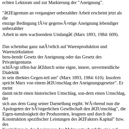
echten Lektorats und zur Markierung der "Aneignung".
"â€žEigentum an vergangner unbezahlter Arbeit erscheint jetzt als
die
einzige Bedingung fÃ¼r gegenwÃ¤rtige Aneignung lebendiger
unbezahlter
Arbeit in stets wachsendem Umfangâ€ (Marx 1893, 1984: 609).
Das scheinbar ganz natÃ¼rlich auf Warenproduktion und
Warenzirkulation
beru-hende Gesetz der Aneignung oder das Gesetz des
Privateigentums
schlÃ¤gt offen-bar â€ždurch seine eigne, innere, unvermeidliche
Dialektik
in sein direktes Gegen-teil um" (Marx 1893, 1984: 610). Insofern
spricht Marx von einem â€žUmschlag der Aneignungsgesetze". Er
meint
damit nicht einen historischen Umschlag, son-dern einen Umschlag,
der
sich aus dem Gang seiner Darstellung ergibt. WÃ¤hrend nun die
Apologeten der bÃ¼rgerlichen Gesellschaft den â€žUmschlag", die
Eigen-tumslosigkeit der Produzenten, leugnen und durch die
Konstruktion spezifischer Leistungen des â€žFaktors Kapital" bzw.
des