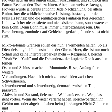
Flowers nach all den Jahren endlich auszuzahlen, und zugleich den
Patron Reed an den Tisch zu bitten. Aber, man weiss es laengst,
Flowers wurde ja bereits entlohnt. Jede Nachzahlung, bei allem
Ruhm, fuer die wirkliche kreative Leistung, bestaetigt nur den
Preis als Prinzip und die regulatorischen Fantasien fuer gerechten
Lohn, welcher nie existierte und nie existieren kann, sonst waere er
kein Lohn. Denn Lohn muss immer Unterbezahlung sein. Die
Bereicherung, zumindest auf Geldebene gedacht, faende sonst nicht
statt.
Mikro-a-tonale Grenzen sollen das nun ja vermeiden helfen. So als
Dienstleistung bei Indienstnahme der Ohren. Hoer, dies ist nur noch
Schall und keine Interpretierbarkeit mehr -- Rezipient. Ulbrichts
"Yeah Yeah Yeah" und die Dekandenz, der kopierte Dreck aus dem
fernen
Osten und Schluss machen in Monotonie. Reset, Anfang fuer
weitere
Verhandlungen. Haette ich mich zu entscheiden zwischen
Schwerhoeren,
schwerhoerend und schwerhoerig, demnach zwischen Tun,
passivem
Aktivsein und Zustand, fiele meine Wahl aufs erstere. Weil, das
geht vorbei. Wenn die Vaeter verlernt haben, sprichwoertlich ihr
Gehirn um- oder abgebaut haben beim jahrelangen Nicht-Zuhoeren
und