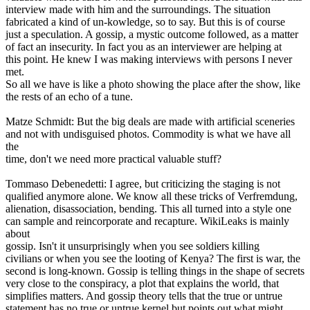
interview made with him and the surroundings. The situation
fabricated a kind of un-kowledge, so to say. But this is of course
just a speculation. A gossip, a mystic outcome followed, as a matter
of fact an insecurity. In fact you as an interviewer are helping at
this point. He knew I was making interviews with persons I never
met.
So all we have is like a photo showing the place after the show, like
the rests of an echo of a tune.
Matze Schmidt: But the big deals are made with artificial sceneries
and not with undisguised photos. Commodity is what we have all
the
time, don't we need more practical valuable stuff?
Tommaso Debenedetti: I agree, but criticizing the staging is not
qualified anymore alone. We know all these tricks of Verfremdung,
alienation, disassociation, bending. This all turned into a style one
can sample and reincorporate and recapture. WikiLeaks is mainly
about
gossip. Isn't it unsurprisingly when you see soldiers killing
civilians or when you see the looting of Kenya? The first is war, the
second is long-known. Gossip is telling things in the shape of secrets
very close to the conspiracy, a plot that explains the world, that
simplifies matters. And gossip theory tells that the true or untrue
statement has no true or untrue kernel but points out what might