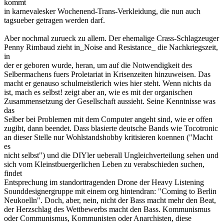
kommt
in karnevalesker Wochenend-Trans-Verkleidung, die nun auch
tagsueber getragen werden darf.
Aber nochmal zurueck zu allem. Der ehemalige Crass-Schlagzeuger
Penny Rimbaud zieht in_Noise and Resistance_ die Nachkriegszeit,
in
der er geboren wurde, heran, um auf die Notwendigkeit des
Selbermachens fuers Proletariat in Krisenzeiten hinzuweisen. Das
macht er genauso schulmeistlerich wies hier steht. Wenn nichts da
ist, mach es selbst! zeigt aber an, wie es mit der organischen
Zusammensetzung der Gesellschaft aussieht. Seine Kenntnisse was
das
Selber bei Problemen mit dem Computer angeht sind, wie er offen
zugibt, dann beendet. Dass blasierte deutsche Bands wie Tocotronic
an dieser Stelle nur Wohlstandshobby kritisieren koennen ("Macht
es
nicht selbst") und die DIYler ueberall Ungleichverteilung sehen und
sich vom Kleinstbuergerlichen Leben zu verabschieden suchen,
findet
Entsprechung im standorttragenden Drone der Heavy Listening
Sounddesignergruppe mit einem org hintendran: "Coming to Berlin
Neukoelln". Doch, aber, nein, nicht der Bass macht mehr den Beat,
der Herzschlag des Wettbewerbs macht den Bass. Kommunismus
oder Communismus, Kommunisten oder Anarchisten, diese