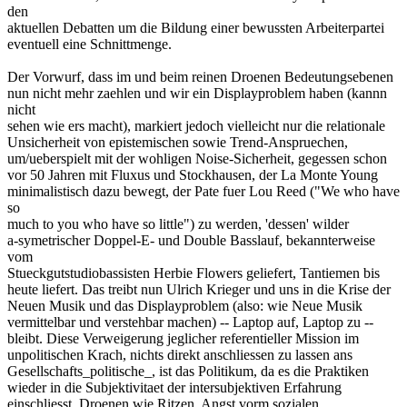
den
aktuellen Debatten um die Bildung einer bewussten Arbeiterpartei
eventuell eine Schnittmenge.
Der Vorwurf, dass im und beim reinen Droenen Bedeutungsebenen
nun nicht mehr zaehlen und wir ein Displayproblem haben (kannn
nicht
sehen wie ers macht), markiert jedoch vielleicht nur die relationale
Unsicherheit von epistemischen sowie Trend-Anspruechen,
um/ueberspielt mit der wohligen Noise-Sicherheit, gegessen schon
vor 50 Jahren mit Fluxus und Stockhausen, der La Monte Young
minimalistisch dazu bewegt, der Pate fuer Lou Reed ("We who have
so
much to you who have so little") zu werden, 'dessen' wilder
a-symetrischer Doppel-E- und Double Basslauf, bekannterweise
vom
Stueckgutstudiobassisten Herbie Flowers geliefert, Tantiemen bis
heute liefert. Das treibt nun Ulrich Krieger und uns in die Krise der
Neuen Musik und das Displayproblem (also: wie Neue Musik
vermittelbar und verstehbar machen) -- Laptop auf, Laptop zu --
bleibt. Diese Verweigerung jeglicher referentieller Mission im
unpolitischen Krach, nichts direkt anschliessen zu lassen ans
Gesellschafts_politische_, ist das Politikum, da es die Praktiken
wieder in die Subjektivitaet der intersubjektiven Erfahrung
einschliesst. Droenen wie Ritzen. Angst vorm sozialen