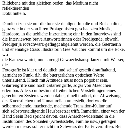
Bildebene mit den gleichen oeden, das Medium nicht
reflektierenden
Dokumitteln.
Damit setzen sie nur die fuer sie richtigen Inhalte und Botschaften,
ganz wie in der von ihren Protagonisten geschaetzten Musik,
Hardcore, in die uebliche Inszenierung ein: In den Interviews sind
die Interviewten brave Antworterinnen oder Predigende, obwohl
Prediger ja rot/schwarz-geflaggt abgelehnt werden, die Gaertnerin
und ehemalige Crass-Illustratorin Gee Vaucher kommt um die Ecke,
wo
die Kamera wartet, und sprengt Gewaechshauspflanzen mit Wasser,
die
Fotografie ist klar und deutlich und scharf gestellt draufhaltend,
garnicht so Punk, d.h. die buergerlichen optischen Werte
unterlaufend. Krach mit Attituede muss noch pogobar sein,
Gitarrengriffe sind noch Gitarrengriffe, sogar von Maedchen
erlernbar. Alle so unbestimmt freiheitlichen Vorstellungen eines
gerechteren Systems werden dabei, rituell tradiert, der Abweisung
des Kuenstlichen und Unnaturellen unterstellt, dort wo die
selbermachende, machende, machende Transition-Kultur auf
sich selbstverteidigende Hausbesetzer trifft. Immerhin, einer von der
Band Seein Red spricht davon, dass Anarchowiderstand in die
Institutionen des Sozialen (Arbeitsstelle, Familie usw.) getragen
werden muesse, soll er nicht im Schweiss der Party verpuffen. Bei