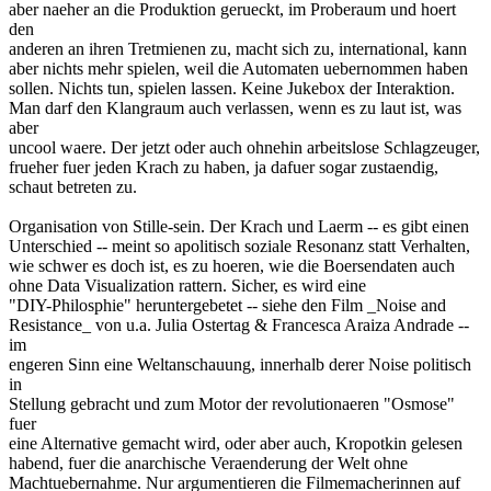
aber naeher an die Produktion gerueckt, im Proberaum und hoert
den
anderen an ihren Tretmienen zu, macht sich zu, international, kann
aber nichts mehr spielen, weil die Automaten uebernommen haben
sollen. Nichts tun, spielen lassen. Keine Jukebox der Interaktion.
Man darf den Klangraum auch verlassen, wenn es zu laut ist, was
aber
uncool waere. Der jetzt oder auch ohnehin arbeitslose Schlagzeuger,
frueher fuer jeden Krach zu haben, ja dafuer sogar zustaendig,
schaut betreten zu.
Organisation von Stille-sein. Der Krach und Laerm -- es gibt einen
Unterschied -- meint so apolitisch soziale Resonanz statt Verhalten,
wie schwer es doch ist, es zu hoeren, wie die Boersendaten auch
ohne Data Visualization rattern. Sicher, es wird eine
"DIY-Philosphie" heruntergebetet -- siehe den Film _Noise and
Resistance_ von u.a. Julia Ostertag & Francesca Araiza Andrade --
im
engeren Sinn eine Weltanschauung, innerhalb derer Noise politisch
in
Stellung gebracht und zum Motor der revolutionaeren "Osmose"
fuer
eine Alternative gemacht wird, oder aber auch, Kropotkin gelesen
habend, fuer die anarchische Veraenderung der Welt ohne
Machtuebernahme. Nur argumentieren die Filmemacherinnen auf