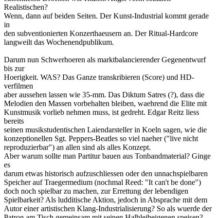
Realistischen?
Wenn, dann auf beiden Seiten. Der Kunst-Industrial kommt gerade
in
den subventionierten Konzerthaeusern an. Der Ritual-Hardcore
langweilt das Wochenendpublikum.
Darum nun Schwerhoeren als marktbalancierender Gegenentwurf
bis zur
Hoerigkeit. WAS? Das Ganze transkribieren (Score) und HD-
verfilmen
aber aussehen lassen wie 35-mm. Das Diktum Satres (?), dass die
Melodien den Massen vorbehalten bleiben, waehrend die Elite mit
Kunstmusik vorlieb nehmen muss, ist gedreht. Edgar Reitz liess
bereits
seinen musikstudentischen Laiendarsteller in Koeln sagen, wie die
konzeptionellen Sgt. Peppers-Beatles so viel naeher ("live nicht
reproduzierbar") an allen sind als alles Konzept.
Aber warum sollte man Partitur bauen aus Tonbandmaterial? Ginge
es
darum etwas historisch aufzuschliessen oder den unnachspielbaren
Speicher auf Traegermedium (nochmal Reed: "It can't be done")
doch noch spielbar zu machen, zur Errettung der lebendigen
Spielbarkeit? Als ludditische Aktion, jedoch in Absprache mit dem
Autor einer artistischen Klang-Industrialisierung? So als wuerde der
Patron am Tisch gemeinsam mit seinen Halbleibeigenen speisen?