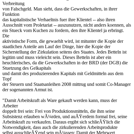
Verbreitung
von Falschgeld. Man sieht, dass die Gewerkschaften, in ihrer
Funktion
das kapitalistische Verhaeltnis fuer ihre Klientel -- also ihren
Ausschnitt vom Proletariat -- auszunutzen, nicht anders koennen, als
ein Stueck vom Kuchen zu fordern, den ihre Klientel ja erbringt.
Die
aktivistische Form, die gewaehlt wird, ist mitunter die Kopie der
staatlichen Anteile am Lauf der Dinge, hier die Kopie der
Sicherstellung der Zirkulation seitens des Staates. Jedes Betteln ist
legitim und muss vieleicht sein. Dieses Betteln ist aber ein
heuchlerisches, da die Gewerkschaften in der BRD (der DGB) die
Stuetzung des Gelkapitals
und damit des produzierenden Kapitals mit Geldmitteln aus dem
Topf
der Steuern und Staatsanleihen 2008 mittrug und somit Co-Manager
der sogenannten Armut ist.
"Damit Arbeitskraft als Ware gekauft werden kann, muss der
Arbeiter
doppelt frei sein: Frei von Produktionsmitteln, die ihm seine
Subsistenz erlauben wÃ¼rden, und auÃŸerdem formal frei, seine
Arbeitskraft zu verkaufen. Daraus ergibt sich schlieÃŸlich die
Notwendigkeit, dass auch die zirkulierenden Arbeitsprodukte
selbst ausschlieÃŸend sein mÃ¼ssen: Damit der Mehrwert