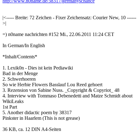
http://www.n0name.de/38317/germanyschance
|<----- Breite: 72 Zeichen - Fixer Zeichensatz: Courier New, 10 ------
>|
=) n0name nachrichten #152 Mi., 22.06.2011 11:24 CET
In German/In English
*Inhalt/Contents*
1. Lexik0n - Dies ist kein Pediawiki
Bad in der Menge
2. Schwerhoeren
So wie Herbie Flowers Basslauf Lou Reed gehoert
3. Rezension von Sabine Nuss. _Copyright & Copyriot_ 48
4. Interview with Tommaso Debenedetti and Matze Schmidt about
WikiLeaks
1st Part
5. Another didactic poem by 38317
Pinkster in Haarlem (This is not grease)
36 KB, ca. 12 DIN A4-Seiten