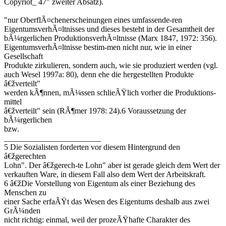
Copyriot_ 47" zweiter Absatz).
"nur OberflÃ¤chenerscheinungen eines umfassende-ren
EigentumsverhÃ¤ltnisses und dieses besteht in der Gesamtheit der
bÃ¼rgerlichen ProduktionsverhÃ¤ltnisse (Marx 1847, 1972: 356).
EigentumsverhÃ¤ltnisse bestim-men nicht nur, wie in einer
Gesellschaft
Produkte zirkulieren, sondern auch, wie sie produziert werden (vgl.
auch Wesel 1997a: 80), denn ehe die hergestellten Produkte
â€žverteilt"
werden kÃ¶nnen, mÃ¼ssen schlieÃŸlich vorher die Produktions-
mittel
â€žverteilt" sein (RÃ¶mer 1978: 24).6 Voraussetzung der
bÃ¼rgerlichen
bzw.
________________________
5 Die Sozialisten forderten vor diesem Hintergrund den
â€žgerechten
Lohn". Der â€žgerech-te Lohn" aber ist gerade gleich dem Wert der
verkauften Ware, in diesem Fall also dem Wert der Arbeitskraft.
6 â€žDie Vorstellung von Eigentum als einer Beziehung des
Menschen zu
einer Sache erfaÃŸt das Wesen des Eigentums deshalb aus zwei
GrÃ¼nden
nicht richtig: einmal, weil der prozeÃŸhafte Charakter des