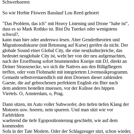
Schwerhoeren
So wie Herbie Flowers Basslauf Lou Reed gehoert
"Das Problem, das ich" mit Heavy Listening und Drone "habe ist",
dass es so Mark Rothko ist. Bist Du Tuerkei oder wenigstens
schwul?,
kann man hier oder anderswo lesen. Aber Gendertheorien und
Migrationsdiskurse (mit Betonung auf Kurse) greifen da nicht. Der
globale Sound einer Global City, die eine neu(kultur)reiche, das
bedeutet neuglobale City ist, weht her von der neu aufgemachten,
nach der Eroeffnung sofort brummenden Kneipe mit DJ, direkt an
Deiner Strassenecke, wo sich die Natives aus den Billigfliegern
treffen, oder vom Flohmarkt mit integriertem Livemusikprogramm.
Gemasht selbstverstaendlich mit dem Droenen dieser zahlenden
Gaeste, die auf gebrochenen perfektem English ein Bier nach
dem anderen bestellen muessen, vor der Kulisse des hippen
Viertels. O, Amsterdam, o, Prag.
Dann sitzen, im Auto voller Subwoofer, den tiefen tiefen Klang der
Motoren usw. hoeren, nein spueren. Und man sitzt wie vor
Farbfeldern
waehrend die tiefe Egopositionierung geschieht, wie auf dem
kommoden
Sofa in der Tate Modern. Oder der Schlagzeuger sitzt, schon wieder,