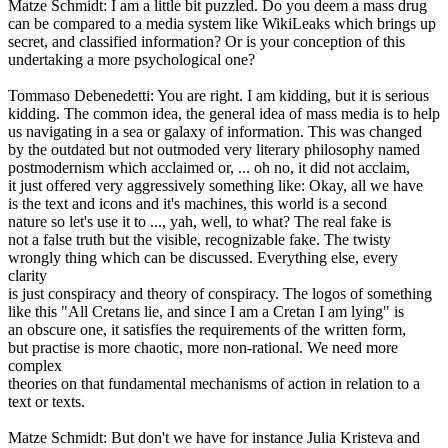
Matze Schmidt: I am a little bit puzzled. Do you deem a mass drug
can be compared to a media system like WikiLeaks which brings up
secret, and classified information? Or is your conception of this
undertaking a more psychological one?
Tommaso Debenedetti: You are right. I am kidding, but it is serious
kidding. The common idea, the general idea of mass media is to help
us navigating in a sea or galaxy of information. This was changed
by the outdated but not outmoded very literary philosophy named
postmodernism which acclaimed or, ... oh no, it did not acclaim,
it just offered very aggressively something like: Okay, all we have
is the text and icons and it's machines, this world is a second
nature so let's use it to ..., yah, well, to what? The real fake is
not a false truth but the visible, recognizable fake. The twisty
wrongly thing which can be discussed. Everything else, every
clarity
is just conspiracy and theory of conspiracy. The logos of something
like this "All Cretans lie, and since I am a Cretan I am lying" is
an obscure one, it satisfies the requirements of the written form,
but practise is more chaotic, more non-rational. We need more
complex
theories on that fundamental mechanisms of action in relation to a
text or texts.
Matze Schmidt: But don't we have for instance Julia Kristeva and