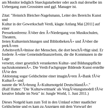
am Monitor lediglich Stueckgutarbeiter oder auch mal derselbe im
Uebergang zum Grossisten und ggf. Manager ist.
Zitat: "Heinrich Bleicher-Nagelsmann, Leiter des Bereichs Kunst
und
Kultur in der Gewerkschaft Verdi, klagte Anfang Mai [2011] auf
einer
Pressekonferenz Ã¼ber den Â»Niedergang von Musikschulen,
Theatern,
freien Kultureinrichtungen und BibliothekenÂ« und Ã¼ber die
prekÃ¤ren
ArbeitsverhÃ¤ltnisse der Menschen, die dort beschÃ¤ftigt sind. Er
forderte Â»eine Gemeindefinanzreform, die die Kommunen in die
Lage
versetzt, einer gesetzlich verankerten Kultur- und Bildungspflicht
nachzukommenÂ«. Die Verdi-Fachgruppe Bildende Kunst erstellte
fÃ¼r den
Aktionstag sogar Geldscheine einer imaginÃ¤ren Â»Bank fÃ¼r
KulturÂ« und
nannte die WÃ¤hrung Â»Kulturnotgeld DeutschlandÂ«."
(Ralf Hutter: "Die 'Kulturwertmark' als VergÃ¼tungsmodell fÃ¼r
kreative Inhalte im Netz" in: Jungle World, 1. Juni 2011.)
Dieses Notgeld kam zum Teil in den Umlauf echter staatlicher
Geldscheine und es kam zu Anzeigen mit dem Vorwurf der