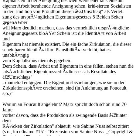
Kapitalisten in der Aneignung des Mehrwerts ebenfalls eine auf
eigener Arbeit beruhende Aneignung sehen, kriti-sierten Sozialisten
in der Tradition von Proudhon diesen â€žUmschlag" als Verlet-
zung des ursprÃ¼nglichen Eigentumsgesetzes.5 Beiden Seiten
gegenÃ¼ber
will Marx deutlich machen, dass das vermeintlich ursprÃ¼ngliche
Aneignungsgesetz bloÃŸer Schein ist: die IdentitÃ¤t von Arbeit
und
Eigentum hat niemals existiert. Die ein-fache Zirkulation, die dieser
scheinbaren IdentitÃ¤t ihre PlausibilitÃ¤t verleiht, hat es
unabhÃ¤ngig
vom Kapitalismus niemals gegeben.
Dem Schein, dass Arbeit und Eigentum in eins fallen, stehen nun die
tatsÃ¤ch-lichen EigentumsverhÃ¤ltnisse - als Resultate des
â€žUmschlags"
- diametral entgegen. Die Eigentumsbeziehungen, wie sie in der
ZirkulationssphÃ¤re erscheinen, sind (in Anlehnung an Foucault,
s.o.)"
Warum an Foucault angelehnt? Marx spricht doch schon rund 70
Jahre
vorher davon, dass die Produktion als zwingende Basis â€žhinter
dem
RÃ¼cken der Zirkulation" ablaeuft, wie Sabine Nuss selbst zitiert
(s.o., im n0name #151: "Rezension von Sabine Nuss. _Copyright &