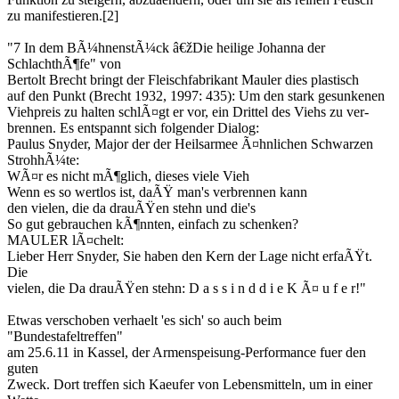
zu manifestieren.[2]
"7 In dem BÃ¼hnenstÃ¼ck â€žDie heilige Johanna der
SchlachthÃ¶fe" von
Bertolt Brecht bringt der Fleischfabrikant Mauler dies plastisch
auf den Punkt (Brecht 1932, 1997: 435): Um den stark gesunkenen
Viehpreis zu halten schlÃ¤gt er vor, ein Drittel des Viehs zu ver-
brennen. Es entspannt sich folgender Dialog:
Paulus Snyder, Major der der Heilsarmee Ã¤hnlichen Schwarzen
StrohhÃ¼te:
WÃ¤r es nicht mÃ¶glich, dieses viele Vieh
Wenn es so wertlos ist, daÃŸ man's verbrennen kann
den vielen, die da drauÃŸen stehn und die's
So gut gebrauchen kÃ¶nnten, einfach zu schenken?
MAULER lÃ¤chelt:
Lieber Herr Snyder, Sie haben den Kern der Lage nicht erfaÃŸt.
Die
vielen, die Da drauÃŸen stehn: D a s s i n d d i e K Ã¤ u f e r!"
Etwas verschoben verhaelt 'es sich' so auch beim
"Bundestafeltreffen"
am 25.6.11 in Kassel, der Armenspeisung-Performance fuer den
guten
Zweck. Dort treffen sich Kaeufer von Lebensmitteln, um in einer