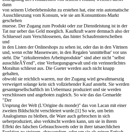
dann
von seinem Ueberlebenslohn zu erstehen hat, eine rein automatische
Ausschlieszung vom Konsum, wie sie am Konsumtions-Markt
geschehen
muesse. Der Zugang zum Produkt oder zur Dienstleistung ist in der
Tat nur ueber das Geld moeglich. Kaufkraft waere demnach also der
Schluessel zum Verschlossenen, das hinter Schaufensterscheiben
und
in den Listen der Onlineshops zu sehen ist, oder das in den Vitrinen
und, wenn echte Massenware, in den Regalen 'unmittelbar' vor uns
steht. Die "zirkulierenden Arbeitsprodukte" sind aber nicht "selbst
ausschlieÃŸend", eine Verfuegungsgewalt und ein verinnerlichtes
Moraltun schliesst aus. Die Gueter werden auch nicht knapp
gehalten,
obwohl sie reichlich waeren, nur der Zugang wird gewaltmaeszig
verweigert solange kein sich vollziehender Kauf ansteht. Sie werden
gesamtgesellschaftlich im Uebermasz produziert und sie werden
verschlossen und angeboten zugleich. So wie das das Gemaelde
"Der
Ursprung der Welt (L'Origine du monde)" das von Lacan mit einer
zweiten Bildschicht verschleiert wurde.[1] So wie, um beim
Analogismus zu bleiben, die Ware auch gebrochen in sich
ueberproduziert, also verkitscht werden kann, um sie in ihrem
Effekt des falschen Gebrauchswerts oder in ihrer tatsaechlichen
Funktion zu steigern, abzuaendern, oder um sie als reinen Fetisch