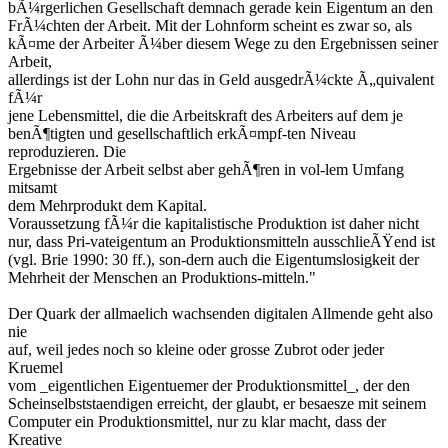
bÃ¼rgerlichen Gesellschaft demnach gerade kein Eigentum an den
FrÃ¼chten der Arbeit. Mit der Lohnform scheint es zwar so, als
kÃ¤me der Arbeiter Ã¼ber diesem Wege zu den Ergebnissen seiner
Arbeit,
allerdings ist der Lohn nur das in Geld ausgedrÃ¼ckte Ã„quivalent
fÃ¼r
jene Lebensmittel, die die Arbeitskraft des Arbeiters auf dem je
benÃ¶tigten und gesellschaftlich erkÃ¤mpf-ten Niveau
reproduzieren. Die
Ergebnisse der Arbeit selbst aber gehÃ¶ren in vol-lem Umfang
mitsamt
dem Mehrprodukt dem Kapital.
Voraussetzung fÃ¼r die kapitalistische Produktion ist daher nicht
nur, dass Pri-vateigentum an Produktionsmitteln ausschlieÃŸend ist
(vgl. Brie 1990: 30 ff.), son-dern auch die Eigentumslosigkeit der
Mehrheit der Menschen an Produktions-mitteln."
Der Quark der allmaelich wachsenden digitalen Allmende geht also
nie
auf, weil jedes noch so kleine oder grosse Zubrot oder jeder
Kruemel
vom _eigentlichen Eigentuemer der Produktionsmittel_, der den
Scheinselbststaendigen erreicht, der glaubt, er besaesze mit seinem
Computer ein Produktionsmittel, nur zu klar macht, dass der
Kreative