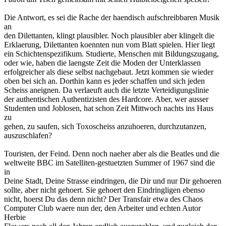
Die Antwort, es sei die Rache der haendisch aufschreibbaren Musik
an
den Dilettanten, klingt plausibler. Noch plausibler aber klingelt die
Erklaerung, Dilettanten koennten nun vom Blatt spielen. Hier liegt
ein Schichtenspezifikum. Studierte, Menschen mit Bildungszugang,
oder wie, haben die laengste Zeit die Moden der Unterklassen
erfolgreicher als diese selbst nachgebaut. Jetzt kommen sie wieder
oben bei sich an. Dorthin kann es jeder schaffen und sich jeden
Scheiss aneignen. Da verlaeuft auch die letzte Verteidigungslinie
der authentischen Authentizisten des Hardcore. Aber, wer ausser
Studenten und Joblosen, hat schon Zeit Mittwoch nachts ins Haus
zu
gehen, zu saufen, sich Toxoscheiss anzuhoeren, durchzutanzen,
auszuschlafen?
Touristen, der Feind. Denn noch naeher aber als die Beatles und die
weltweite BBC im Satelliten-gestuetzten Summer of 1967 sind die
in
Deine Stadt, Deine Strasse eindringen, die Dir und nur Dir gehoeren
sollte, aber nicht gehoert. Sie gehoert den Eindringligen ebenso
nicht, hoerst Du das denn nicht? Der Transfair etwa des Chaos
Computer Club waere nun der, den Arbeiter und echten Autor
Herbie