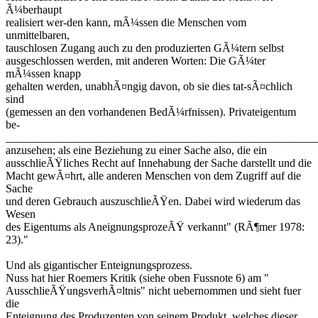
Ã¼berhaupt
realisiert wer-den kann, mÃ¼ssen die Menschen vom
unmittelbaren,
tauschlosen Zugang auch zu den produzierten GÃ¼tern selbst
ausgeschlossen werden, mit anderen Worten: Die GÃ¼ter
mÃ¼ssen knapp
gehalten werden, unabhÃ¤ngig davon, ob sie dies tat-sÃ¤chlich
sind
(gemessen an den vorhandenen BedÃ¼rfnissen). Privateigentum
be-
_______________________________________________________
anzusehen; als eine Beziehung zu einer Sache also, die ein
ausschlieÃŸliches Recht auf Innehabung der Sache darstellt und die
Macht gewÃ¤hrt, alle anderen Menschen von dem Zugriff auf die
Sache
und deren Gebrauch auszuschlieÃŸen. Dabei wird wiederum das
Wesen
des Eigentums als AneignungsprozeÃŸ verkannt" (RÃ¶mer 1978:
23)."
Und als gigantischer Enteignungsprozess.
Nuss hat hier Roemers Kritik (siehe oben Fussnote 6) am "
AusschlieÃŸungsverhÃ¤ltnis" nicht uebernommen und sieht fuer
die
Enteignung des Produzenten von seinem Produkt, welches dieser