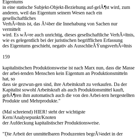
Eigentums
in eine statische Subjekt-Objekt-Beziehung auf-gelÃ¶st wird, zum
anderen, weil das Eigentum seinem Wesen nach ein
gesellschaftliches
VerhÃ¤ltnis ist, das Ã¼ber die Innehabung von Sachen nur
vermittelt
wird. Es wÃ¤re auch unrichtig, dieses gesellschaftliche VerhÃ¤ltnis,
wie es gelegentlich bei der juristischen begrifflichen Erfassung
des Eigentums geschieht, negativ als AusschlieÃŸungsverhÃ¤ltnis
159
kapitalistischen Produktionsweise ist nach Marx nun, dass die Masse
der arbei-tenden Menschen kein Eigentum an Produktionsmitteln
hat, so
dass sie gezwun-gen sind, ihre Arbeitskraft zu verkaufen. Da der
Kapitalist sowohl Arbeitskraft als auch Produktionsmittel kauft,
gehÃ¶ren ihm automatisch auch die von den Arbei-tern hergestellten
Produkte und Mehrprodukte."
(Mal schreiend) HIER! steht der wichtigste
Kern/Analysepunkt/Knoten
der Aufdeckung kapitalistischer Produktionsweise.
"Die Arbeit der unmittelbaren Produzenten begrÃ¼ndet in der