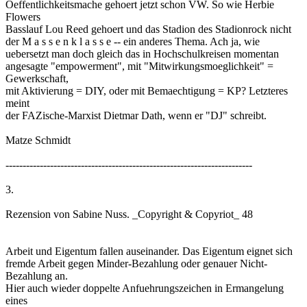
Oeffentlichkeitsmache gehoert jetzt schon VW. So wie Herbie
Flowers
Basslauf Lou Reed gehoert und das Stadion des Stadionrock nicht
der M a s s e n k l a s s e -- ein anderes Thema. Ach ja, wie
uebersetzt man doch gleich das in Hochschulkreisen momentan
angesagte "empowerment", mit "Mitwirkungsmoeglichkeit" =
Gewerkschaft,
mit Aktivierung = DIY, oder mit Bemaechtigung = KP? Letzteres
meint
der FAZische-Marxist Dietmar Dath, wenn er "DJ" schreibt.
Matze Schmidt
------------------------------------------------------------------------
3.
Rezension von Sabine Nuss. _Copyright & Copyriot_ 48
Arbeit und Eigentum fallen auseinander. Das Eigentum eignet sich
fremde Arbeit gegen Minder-Bezahlung oder genauer Nicht-
Bezahlung an.
Hier auch wieder doppelte Anfuehrungszeichen in Ermangelung
eines