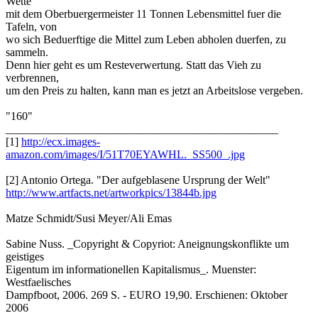
Wette
mit dem Oberbuergermeister 11 Tonnen Lebensmittel fuer die
Tafeln, von
wo sich Beduerftige die Mittel zum Leben abholen duerfen, zu
sammeln.
Denn hier geht es um Resteverwertung. Statt das Vieh zu
verbrennen,
um den Preis zu halten, kann man es jetzt an Arbeitslose vergeben.
"160"
________________________________________________
[1]
http://ecx.images-
amazon.com/images/I/51T70EYAWHL._SS500_.jpg
[2] Antonio Ortega. "Der aufgeblasene Ursprung der Welt"
http://www.artfacts.net/artworkpics/13844b.jpg
Matze Schmidt/Susi Meyer/Ali Emas
Sabine Nuss. _Copyright & Copyriot: Aneignungskonflikte um
geistiges
Eigentum im informationellen Kapitalismus_. Muenster:
Westfaelisches
Dampfboot, 2006. 269 S. - EURO 19,90. Erschienen: Oktober
2006