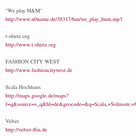
"We play H&M"
http://www.n0name.de/38317/hm/we_play_hnm.mp3
t-shirtz.org
http://www.t-shirtz.org
FASHION CITY WEST
http://www.fashioncitywest.de
Scala Hochhaus
http://maps.google.de/maps?
f=q&source=s_q&hl=de&geocode=&q=Scala,+Solmsstr.+
Velvet
http://velvet-ffm.de