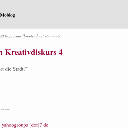
 Moblog
:40
from
from
"brentisohne" <= = =>
n Kreativdiskurs 4
t die Stadt?"
-----
t] yahoogroups [dot]7 de