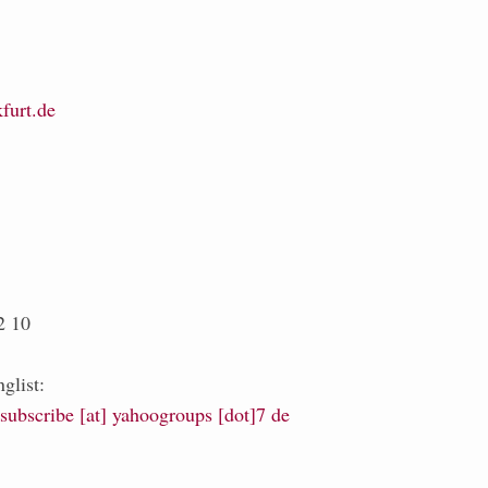
furt.de
2 10
glist:
-subscribe [at] yahoogroups [dot]7 de