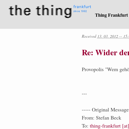
Thing Frankfurt
Received
13. 03. 2012 -- 15
Re: Wider de
Provopolis "Wem gehör
---
----- Original Message 
From: Stefan Beck
To:
thing-frankfurt [a