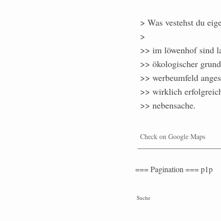
> Was vestehst du eige
>
>> im löwenhof sind la
>> ökologischer grunde
>> werbeumfeld angesi
>> wirklich erfolgreich
>> nebensache.
Check on Google Maps
=== Pagination === p1p
Suche