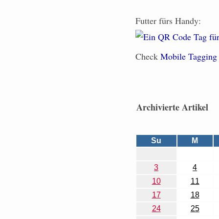
Futter fürs Handy:
Check
Mobile Tagging
Archivierte Artikel
Su
M
3
4
10
11
17
18
24
25