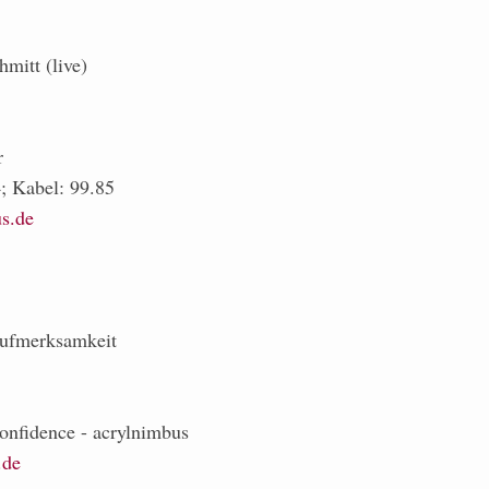
mitt (live)
r
; Kabel: 99.85
us.de
Aufmerksamkeit
 confidence - acrylnimbus
.de