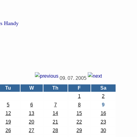
09. 07. 2005
Tu
W
Th
F
Sa
1
2
5
6
7
8
9
12
13
14
15
16
19
20
21
22
23
26
27
28
29
30