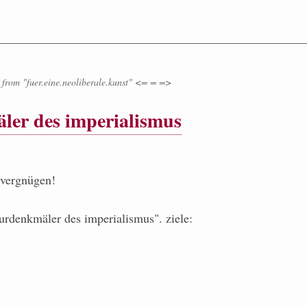
from
"fuer.eine.neoliberale.kunst" <= = =>
ler des imperialismus
 vergnügen!
turdenkmäler des imperialismus". ziele: