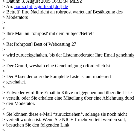
> Datum: 3. August 2005 16:33:34 MESZ
> An:
bonzo [at] signifikat [dot] de
> Betreff: Ihre Nachricht an rohrpost wartet auf Bestätigung des
> Moderators
>
>
> Ihre Mail an 'rohrpost' mit dem Subject/Betreff
>
> Re: [rohrpost] Best of Webcasting 27
>
> wird zurueckgehalten, bis der Listenmoderator Ihre Email genehmig
>
> Der Grund, weshalb eine Genehmigung erforderlich ist:
>
> Der Absender oder die komplette Liste ist auf moderiert
> geschaltet.
>
> Entweder wird Ihre Email in Kürze freigegeben und über die Liste
> verteilt, oder Sie erhalten eine Mitteilung über eine Ablehnung durc
> den Moderator.
>
> Sie können diese e-Mail *zurückziehen*, solange sie noch nicht
> verteilt worden ist. Wenn Sie NICHT mehr verteilt werden soll,
> besuchen Sie den folgenden Link:
>