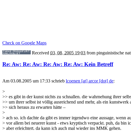
Check on Google Maps
Received
03. 08. 2005 19:03
from
pinguinistische na
Re: Aw: Re: Aw: Re: Aw: Re: Aw: Kein Betreff
Am 03.08.2005 um 17:33 schrieb
lcoenen [at] arcor [dot] de
:
>
>> es gibt in der kunst nichts zu schnallen. die wahrnehung ihrer selbs
>> um ihrer selbst ist völlig ausreichend und mehr, als ein kunstwerk 
>> sich heraus zu erwarten hätte –
>
> ach so. ich dachte da gibt es immer irgendwo eine aussage, wenn a
> vor allem bei neuerer kunst - etws kryptisch verpackt. puh, da bin i
> aber erleichtert. da kann ich auch mal wieder ins MMK gehen.