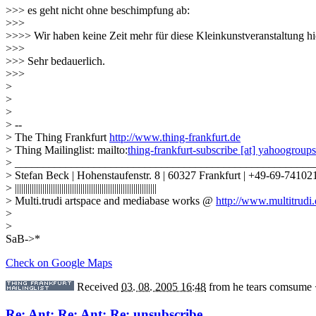
>>> es geht nicht ohne beschimpfung ab:
>>>
>>>> Wir haben keine Zeit mehr für diese Kleinkunstveranstaltung hi
>>>
>>> Sehr bedauerlich.
>>>
>
>
>
> --
> The Thing Frankfurt
http://www.thing-frankfurt.de
> Thing Mailinglist: mailto:
thing-frankfurt-subscribe [at] yahoogroup
> _____________________________________________________
> Stefan Beck | Hohenstaufenstr. 8 | 60327 Frankfurt | +49-69-74102
> |||||||||||||||||||||||||||||||||||||||||||||||||||||||||||||||||||
> Multi.trudi artspace and mediabase works @
http://www.multitrudi
>
>
SaB->*
Check on Google Maps
Received
03. 08. 2005 16:48
from
he tears comsume
Re: Ant: Re: Ant: Re: unsubscribe