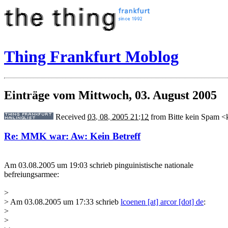
Thing Frankfurt Moblog
Einträge vom Mittwoch, 03. August 2005
Received
03. 08. 2005 21:12
from
Bitte kein Spam
Re: MMK war: Aw: Kein Betreff
Am 03.08.2005 um 19:03 schrieb pinguinistische nationale
befreiungsarmee:
>
> Am 03.08.2005 um 17:33 schrieb
lcoenen [at] arcor [dot] de
:
>
>