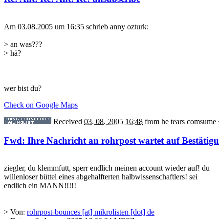
Am 03.08.2005 um 16:35 schrieb anny ozturk:
> an was???
> hä?
wer bist du?
Check on Google Maps
Received
03. 08. 2005 16:48
from
he tears comsume
Fwd: Ihre Nachricht an rohrpost wartet auf Bestätig
ziegler, du klemmfutt, sperr endlich meinen account wieder auf! du
willenloser büttel eines abgehalfterten halbwissenschaftlers! sei
endlich ein MANN!!!!!
> Von:
rohrpost-bounces [at] mikrolisten [dot] de