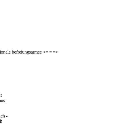
tionale befreiungsarmee <= = =>
t
aus
uch -
ch