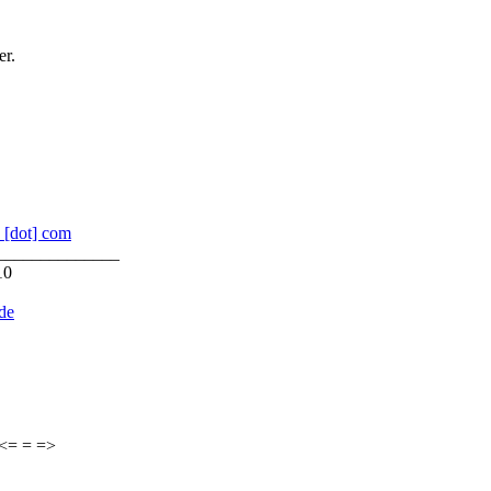
er.
s [dot] com
______________
10
.de
 <= = =>