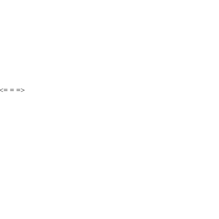
 <= = =>