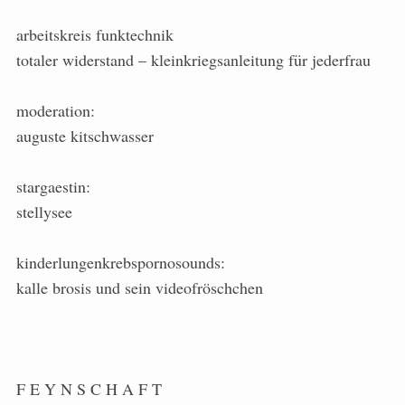
arbeitskreis funktechnik
totaler widerstand – kleinkriegsanleitung für jederfrau
moderation:
auguste kitschwasser
stargaestin:
stellysee
kinderlungenkrebspornosounds:
kalle brosis und sein videofröschchen
F E Y N S C H A F T