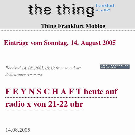
Thing Frankfurt Moblog
Einträge vom Sonntag, 14. August 2005
Received
14. 08. 2005 18:19
from
sound art
demeurance <= = =>
F E Y N S C H A F T heute auf
radio x von 21-22 uhr
14.08.2005