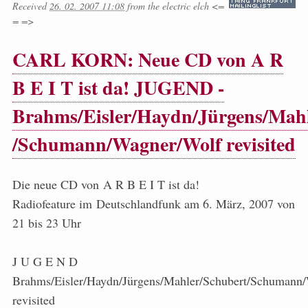
Received
26. 02. 2007 11:08
from
the electric elch <=
= =>
CARL KORN: Neue CD von A R
B E I T ist da! JUGEND -
Brahms/Eisler/Haydn/Jürgens/Mahl
/Schumann/Wagner/Wolf revisited
Die neue CD von A R B E I T ist da!
Radiofeature im Deutschlandfunk am 6. März, 2007 von
21 bis 23 Uhr
J U G E N D
Brahms/Eisler/Haydn/Jürgens/Mahler/Schubert/Schumann
revisited