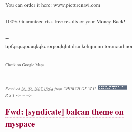
You can order it here: www.picturenavi.com
100% Guaranteed risk free results or your Money Back!
--
tipfqsquqoquqkqkqrorpoqlqlntnlrunkolnjnnnrntoronourhno
Check on Google Maps
Received
26. 02. 2007 18:04
from
CHURCH OF W U
R S T <= = =>
Fwd: [syndicate] balcan theme on
myspace