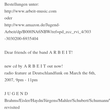
Bestellungen unter:
http://www.arbeit-music.com
oder
http://www.amazon.de/Jugend-
Arbeit/dp/B000NA6NBW/ref=pd_ecc_rvi_4/303
-3030200-6935404
Dear friends of the band A R B E I T!
new cd by A R B E I T out now!
radio feature at Deutschlandfunk on March the 6th,
2007, 9pm - 11pm
J U G E N D
Brahms/Eisler/Haydn/Jürgens/Mahler/Schubert/Schumann
revisited