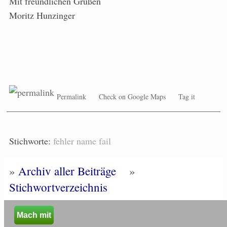
Mit freundlichen Grüßen
Moritz Hunzinger
Permalink
Check on Google Maps
Tag it
Stichworte:
fehler
name
fail
»
Archiv aller Beiträge
»
Stichwortverzeichnis
Mach mit