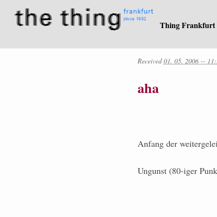
Thing Frankfurt
Received
01. 05. 2006 -- 11
aha
Anfang der weitergele
Ungunst (80-iger Pun