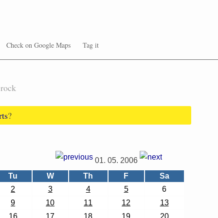
Check on Google Maps
Tag it
rock
rts
?
01. 05. 2006
Tu
W
Th
F
Sa
2
3
4
5
6
9
10
11
12
13
16
17
18
19
20