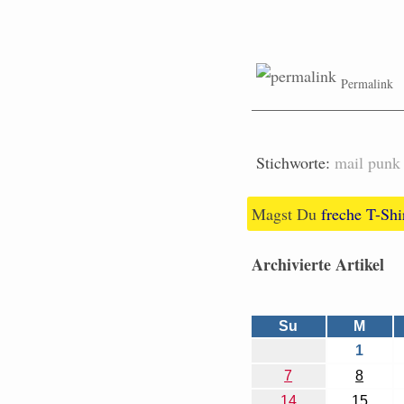
Permalink
Stichworte:
mail
punk
Magst Du
freche T-Shi
Archivierte Artikel
Su
M
1
7
8
14
15