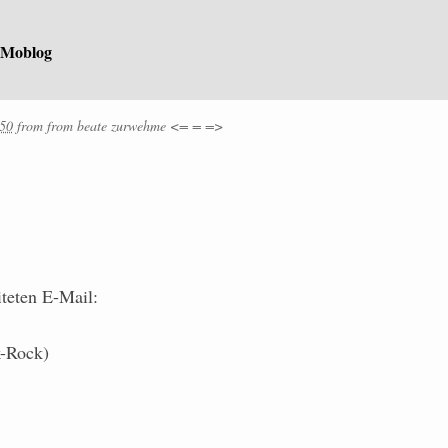
 Moblog
:50
from
from
beate zurwehme <= = =>
iteten E-Mail:
k-Rock)