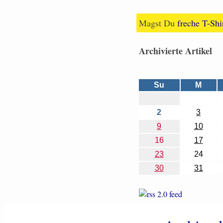
Magst Du
freche T-Shi
Archivierte Artikel
Su
M
2
3
9
10
16
17
23
24
30
31