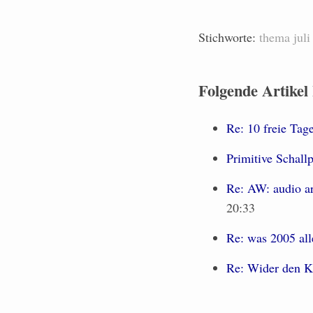
Stichworte:
thema
juli
Folgende Artikel
Re: 10 freie Tag
Primitive Schallp
Re: AW: audio ar
20:33
Re: was 2005 alle
Re: Wider den Kr