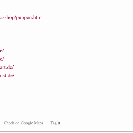
fra-shop/puppen.htm
e/
e/
art.de/
nst.de/
Check on Google Maps
Tag it