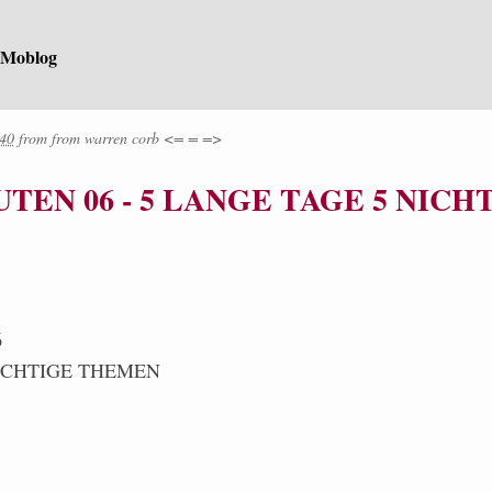
 Moblog
:40
from
from
warren corb <= = =>
EN 06 - 5 LANGE TAGE 5 NICH
6
NICHTIGE THEMEN