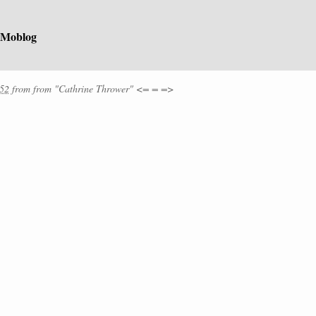
 Moblog
:52
from
from
"Cathrine Thrower" <= = =>