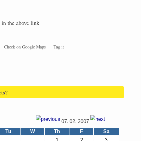
in the above link
Check on Google Maps
Tag it
rts
?
07. 02. 2007
Tu
W
Th
F
Sa
1
2
3