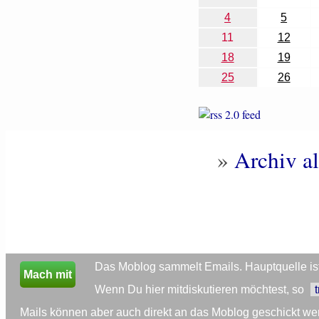
4
5
11
12
18
19
25
26
»
Archiv al
Das Moblog sammelt Emails. Hauptquelle ist 
Mach mit
Wenn Du hier mitdiskutieren möchtest, so
Mails können aber auch direkt an das Moblog geschickt we