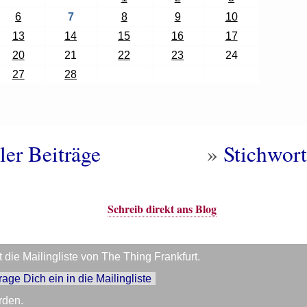
6
7
8
9
10
13
14
15
16
17
20
21
22
23
24
27
28
ler Beiträge
»
Stichwort
Schreib direkt ans Blog
die Mailingliste von The Thing Frankfurt.
trage Dich ein in die Mailingliste
rden.