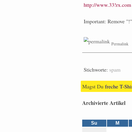
http://www.33!rx.com
Important: Remove "!" 
Permalink
Stichworte:
spam
Magst Du
freche T-Shi
Archivierte Artikel
Su
M