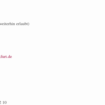
weiterhin erlaubt)
furt.de
2 10