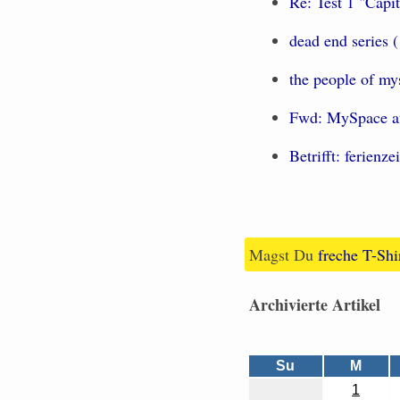
Re: Test 1 "Capi
dead end series (
the people of my
Fwd: MySpace af
Betrifft: ferienzei
Magst Du
freche T-Shi
Archivierte Artikel
Su
M
1