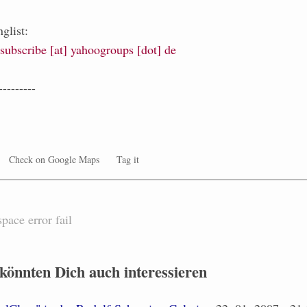
glist:
-subscribe [at] yahoogroups [dot] de
---------
Check on Google Maps
Tag it
space
error
fail
 könnten Dich auch interessieren