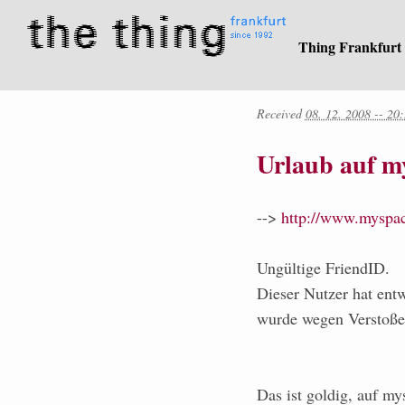
Thing Frankfurt
Received
08. 12. 2008 -- 20
Urlaub auf m
-->
http://www.myspa
Ungültige FriendID.
Dieser Nutzer hat ent
wurde wegen Verstoße
Das ist goldig, auf my