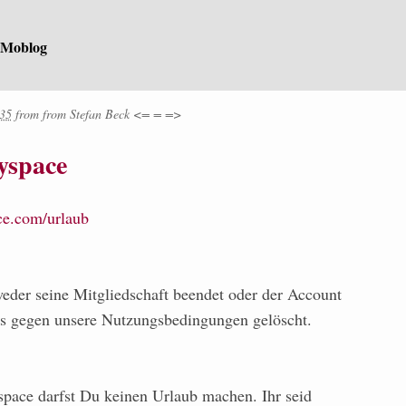
 Moblog
:35
from
from
Stefan Beck <= = =>
yspace
ce.com/urlaub
weder seine Mitgliedschaft beendet oder der Account
s gegen unsere Nutzungsbedingungen gelöscht.
space darfst Du keinen Urlaub machen. Ihr seid