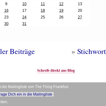
9
10
11
12
13
16
17
18
19
20
23
24
25
26
27
30
31
ler Beiträge
»
Stichwort
Schreib direkt ans Blog
die Mailingliste von The Thing Frankfurt.
trage Dich ein in die Mailingliste
rden.