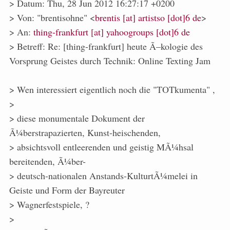
> Datum: Thu, 28 Jun 2012 16:27:17 +0200
> Von: "brentisohne" <
brentis [at] artistso [dot]6 de
>
> An:
thing-frankfurt [at] yahoogroups [dot]6 de
> Betreff: Re: [thing-frankfurt] heute Ã–kologie des
Vorsprung Geistes durch Technik: Online Texting Jam
> Wen interessiert eigentlich noch die "TOTkumenta" ,
>
> diese monumentale Dokument der
Ã¼berstrapazierten, Kunst-heischenden,
> absichtsvoll entleerenden und geistig MÃ¼hsal
bereitenden, Ã¼ber-
> deutsch-nationalen Anstands-KulturtÃ¼melei in
Geiste und Form der Bayreuter
> Wagnerfestspiele, ?
>