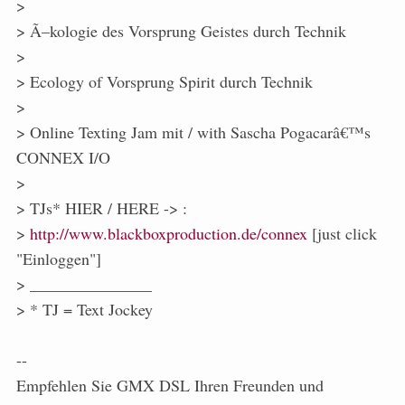
>
> Ã–kologie des Vorsprung Geistes durch Technik
>
> Ecology of Vorsprung Spirit durch Technik
>
> Online Texting Jam mit / with Sascha Pogacarâ€™s
CONNEX I/O
>
> TJs* HIER / HERE -> :
>
http://www.blackboxproduction.de/connex
[just click
"Einloggen"]
> _______________
> * TJ = Text Jockey
--
Empfehlen Sie GMX DSL Ihren Freunden und