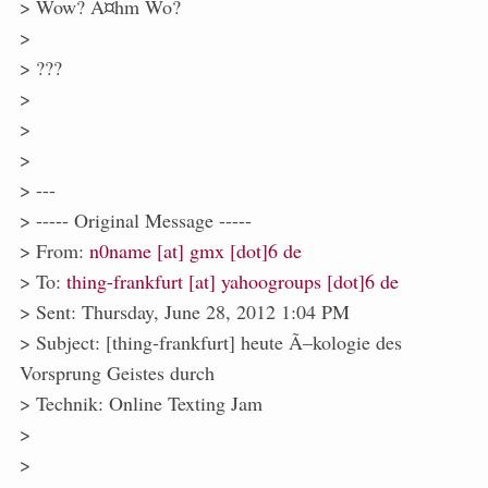
> Wow? Ã¤hm Wo?
>
> ???
>
>
>
> ---
> ----- Original Message -----
> From:
n0name [at] gmx [dot]6 de
> To:
thing-frankfurt [at] yahoogroups [dot]6 de
> Sent: Thursday, June 28, 2012 1:04 PM
> Subject: [thing-frankfurt] heute Ã–kologie des
Vorsprung Geistes durch
> Technik: Online Texting Jam
>
>