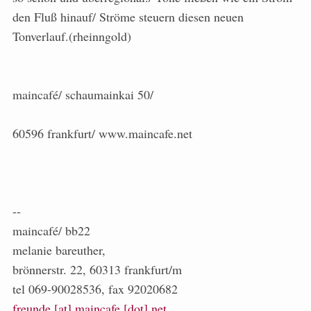
den Fluß hinauf/ Ströme steuern diesen neuen
Tonverlauf.(rheinngold)
maincafé/ schaumainkai 50/
60596 frankfurt/ www.maincafe.net
--
maincafé/ bb22
melanie bareuther,
brönnerstr. 22, 60313 frankfurt/m
tel 069-90028536, fax 92020682
freunde [at] maincafe [dot] net