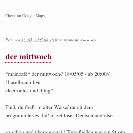
Check on Google Maps
Received
13. 05. 2005 08:18
from
maincafe <= = =>
der mittwoch
*maincafé* der mittwoch// 18/05/05 / ab 20:00//
*haselbraun live
electronics und djing*
Fluß, du fließt in alter Weise/ durch dein
programmiertes Tal/ in zeitloser Deutschlandreise
so schön und überregional./ Töne fließen wie ein Strom