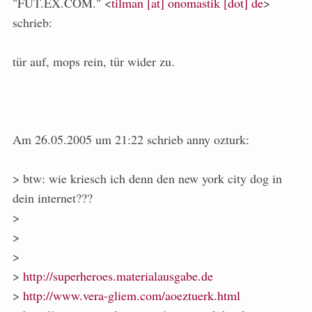
"FUT.EX.COM." <
tilman [at] onomastik [dot] de
>
schrieb:
tür auf, mops rein, tür wider zu.
Am 26.05.2005 um 21:22 schrieb anny ozturk:
> btw: wie kriesch ich denn den new york city dog in
dein internet???
>
>
>
>
http://superheroes.materialausgabe.de
>
http://www.vera-gliem.com/aoeztuerk.html