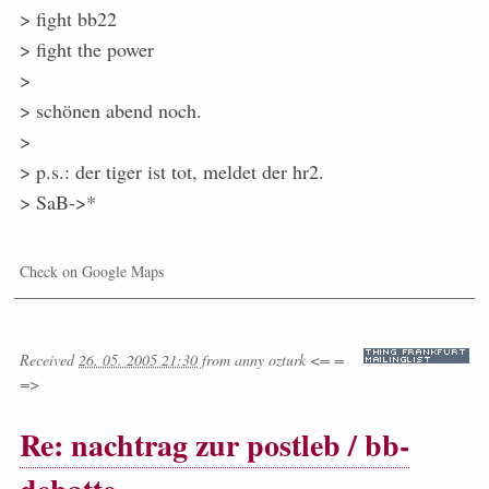
> fight bb22
> fight the power
>
> schönen abend noch.
>
> p.s.: der tiger ist tot, meldet der hr2.
> SaB->*
Check on Google Maps
Received
26. 05. 2005 21:30
from
anny ozturk <= =
=>
Re: nachtrag zur postleb / bb-