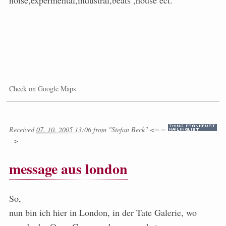
noise,expermental,industral,beats ,house ect.
Check on Google Maps
Received
07. 10. 2005 13:06
from
"Stefan Beck" <= =
=>
message aus london
So,
nun bin ich hier in London, in der Tate Galerie, wo