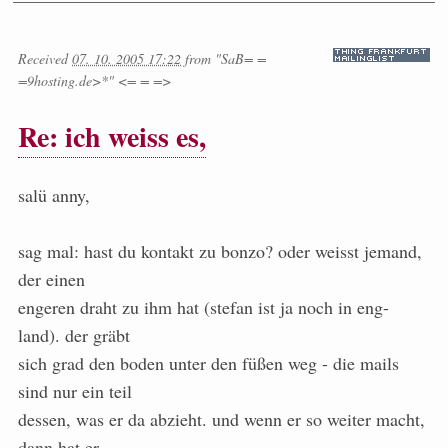
Received
07. 10. 2005 17:22
from
"SaB= =
=9hosting.de>*" <= = =>
Re: ich weiss es,
salü anny,
sag mal: hast du kontakt zu bonzo? oder weisst jemand,
der einen
engeren draht zu ihm hat (stefan ist ja noch in eng-
land). der gräbt
sich grad den boden unter den füßen weg - die mails
sind nur ein teil
dessen, was er da abzieht. und wenn er so weiter macht,
dann hat er