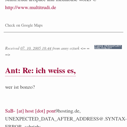
http://www.multitrudi.de
Check on Google Maps
Received
07. 10. 2005 18:44
from
anny ozturk <= =
=>
Ant: Re: ich weiss es,
wer ist bonzo?
SaB- [at] host [dot] pont
9hosting.de,
UNEXPECTED_DATA_AFTER_ADDRESS@.SYNTAX-
ERROR. schrieb: