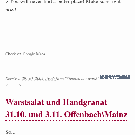
> You will never find a better place! Make sure right
now!
Check on Google Maps
Received
29. 10. 2005 16:36
from
"Simolch der warst"
<= = =>
Warstsalat und Handgranat
31.10. und 3.11. Offenbach\Mainz
So...