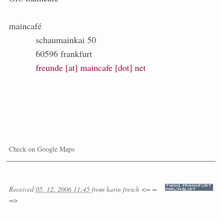
maincafé
schaumainkai 50
60596 frankfurt
freunde [at] maincafe [dot] net
Check on Google Maps
Received
05. 12. 2006 11:45
from
karin fresch <= =
=>