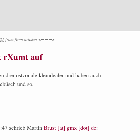
:21
from
from
artistso <= = =>
t rXumt auf
en drei ostzonale kleindealer und haben auch
gebüsch und so.
47 schrieb Martin
Brust [at] gmx [dot] de
: