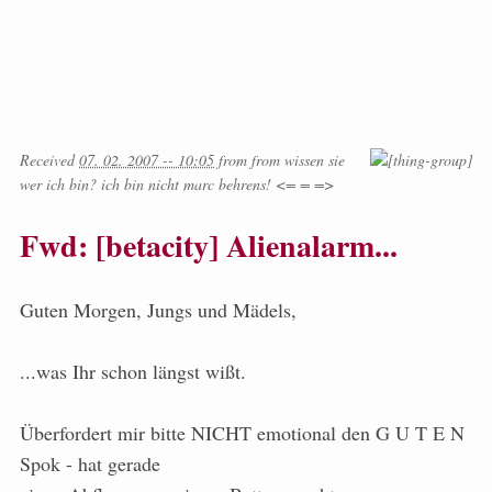
Received
07. 02. 2007 -- 10:05
from
from
wissen sie
wer ich bin? ich bin nicht marc behrens! <= = =>
Fwd: [betacity] Alienalarm...
Guten Morgen, Jungs und Mädels,
...was Ihr schon längst wißt.
Überfordert mir bitte NICHT emotional den G U T E N
Spok - hat gerade