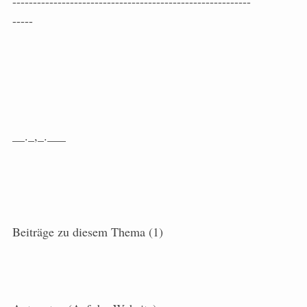
----------------------------------------------------------
-----
__._,_.___
Beiträge zu diesem Thema (1)