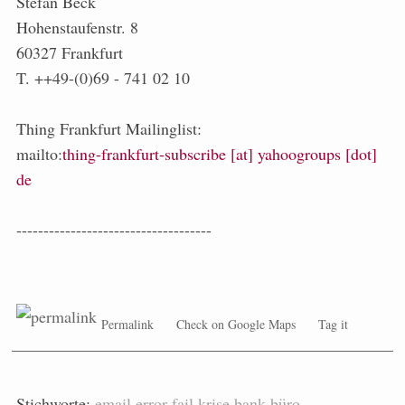
Stefan Beck
Hohenstaufenstr. 8
60327 Frankfurt
T. ++49-(0)69 - 741 02 10
Thing Frankfurt Mailinglist:
mailto:
thing-frankfurt-subscribe [at] yahoogroups [dot]
de
------------------------------------
Permalink
Check on Google Maps
Tag it
Stichworte:
email
error
fail
krise
bank
büro