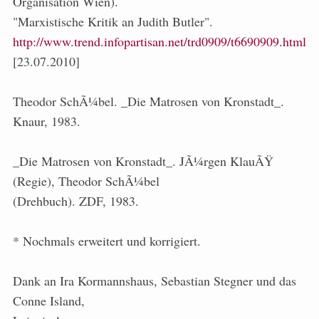
Organisation Wien).
"Marxistische Kritik an Judith Butler".
http://www.trend.infopartisan.net/trd0909/t6690909.html
[23.07.2010]
Theodor SchÃ¼bel. _Die Matrosen von Kronstadt_.
Knaur, 1983.
_Die Matrosen von Kronstadt_. JÃ¼rgen KlauÃŸ
(Regie), Theodor SchÃ¼bel
(Drehbuch). ZDF, 1983.
* Nochmals erweitert und korrigiert.
Dank an Ira Kormannshaus, Sebastian Stegner und das
Conne Island,