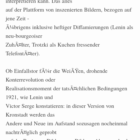
interpretieren kann. Das alles
auf der Plattform von inszenierten Bildern, bezogen auf
jene Zeit -
Ã¼brigens inklusive heftiger Diffamierungen (Lenin als
neu-bourgeoiser
ZuhÃ¤lter, Trotzki als Kuchen fressender
TelefontÃ¤ter).
Ob Einfallstor fÃ¼r die WeiÃŸen, drohende
Konterrevolution oder
Realisationsmoment der tatsÃ¤chlichen Bedingungen
1921, wie Lenin und
Victor Serge konstatieren: in dieser Version von
Kronstadt werden das
Andere und Neue im Aufstand sozusagen nocheinmal
nachtrÃ¤glich geprobt