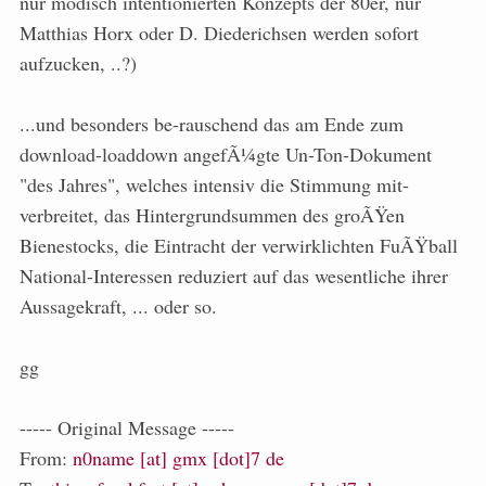
nur modisch intentionierten Konzepts der 80er, nur
Matthias Horx oder D. Diederichsen werden sofort
aufzucken, ..?)
...und besonders be-rauschend das am Ende zum
download-loaddown angefÃ¼gte Un-Ton-Dokument
"des Jahres", welches intensiv die Stimmung mit-
verbreitet, das Hintergrundsummen des groÃŸen
Bienestocks, die Eintracht der verwirklichten FuÃŸball
National-Interessen reduziert auf das wesentliche ihrer
Aussagekraft, ... oder so.
gg
----- Original Message -----
From:
n0name [at] gmx [dot]7 de