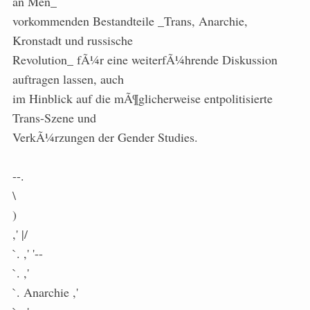
an Men_
vorkommenden Bestandteile _Trans, Anarchie,
Kronstadt und russische
Revolution_ fÃ¼r eine weiterfÃ¼hrende Diskussion
auftragen lassen, auch
im Hinblick auf die mÃ¶glicherweise entpolitisierte
Trans-Szene und
VerkÃ¼rzungen der Gender Studies.
--.
\
)
,' |/
`. ,' '--
`. ,'
`. Anarchie ,'