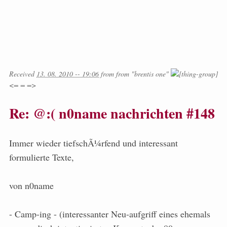
Received
13. 08. 2010 -- 19:06
from
from
"brentis one"
<= = =>
Re: @:( n0name nachrichten #148
Immer wieder tiefschÃ¼rfend und interessant
formulierte Texte,
von n0name
- Camp-ing - (interessanter Neu-aufgriff eines ehemals