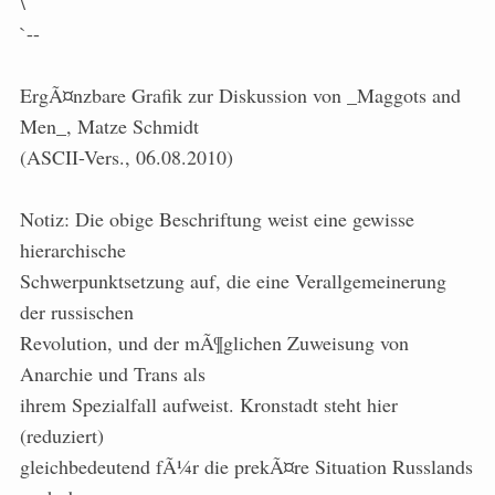
\
`--
ErgÃ¤nzbare Grafik zur Diskussion von _Maggots and
Men_, Matze Schmidt
(ASCII-Vers., 06.08.2010)
Notiz: Die obige Beschriftung weist eine gewisse
hierarchische
Schwerpunktsetzung auf, die eine Verallgemeinerung
der russischen
Revolution, und der mÃ¶glichen Zuweisung von
Anarchie und Trans als
ihrem Spezialfall aufweist. Kronstadt steht hier
(reduziert)
gleichbedeutend fÃ¼r die prekÃ¤re Situation Russlands