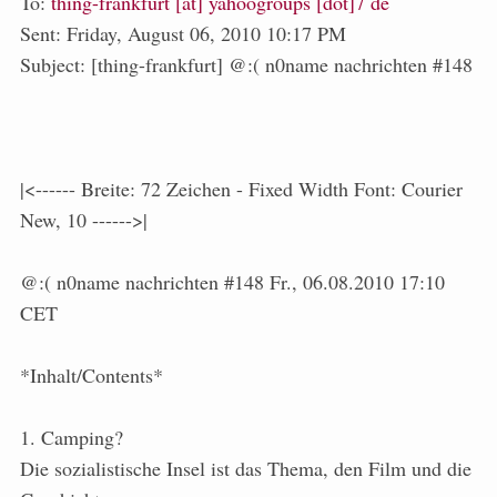
To:
thing-frankfurt [at] yahoogroups [dot]7 de
Sent: Friday, August 06, 2010 10:17 PM
Subject: [thing-frankfurt] @:( n0name nachrichten #148
|<------ Breite: 72 Zeichen - Fixed Width Font: Courier
New, 10 ------>|
@:( n0name nachrichten #148 Fr., 06.08.2010 17:10
CET
*Inhalt/Contents*
1. Camping?
Die sozialistische Insel ist das Thema, den Film und die