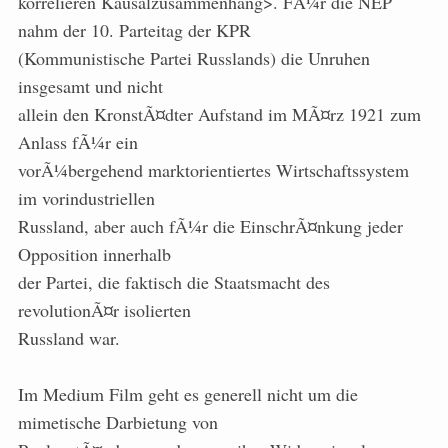
korrelieren
Kausalzusammenhang>. FÃ¼r die NEP
nahm der 10. Parteitag der KPR
(Kommunistische Partei Russlands) die Unruhen
insgesamt und nicht
allein den KronstÃ¤dter Aufstand im MÃ¤rz 1921 zum
Anlass fÃ¼r ein
vorÃ¼bergehend marktorientiertes Wirtschaftssystem
im vorindustriellen
Russland, aber auch fÃ¼r die EinschrÃ¤nkung jeder
Opposition innerhalb
der Partei, die faktisch die Staatsmacht des
revolutionÃ¤r isolierten
Russland war.
Im Medium Film geht es generell nicht um die
mimetische Darbietung von