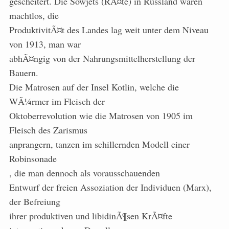
gescheitert. Die Sowjets (RÃ¤te) in Russland waren
machtlos, die
ProduktivitÃ¤t des Landes lag weit unter dem Niveau
von 1913, man war
abhÃ¤ngig von der Nahrungsmittelherstellung der
Bauern.
Die Matrosen auf der Insel Kotlin, welche die
WÃ¼rmer im Fleisch der
Oktoberrevolution wie die Matrosen von 1905 im
Fleisch des Zarismus
anprangern, tanzen im schillernden Modell einer
Robinsonade
, die man dennoch als vorausschauenden
Entwurf der freien Assoziation der Individuen (Marx),
der Befreiung
ihrer produktiven und libidinÃ¶sen KrÃ¤fte