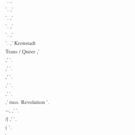
`. ,'
`. ,'
`. ,'
`. ,'
`. ,'
`. ,' Kronstadt
Trans / Queer ,'
,' `.
,' `.
,' `.
,' `.
,' `.
,' russ. Revolution `.
--, ,' `.
/| ,' `.
( `.