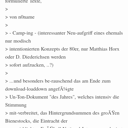
formulierte Texte,
>
> von n0name
>
> - Camp-ing - (interessanter Neu-aufgriff eines ehemals
nur modisch
> intentionierten Konzepts der 80er, nur Matthias Horx
oder D. Diederichsen werden
> sofort aufzucken, ..?)
>
> ...und besonders be-rauschend das am Ende zum
download-loaddown angefÃ¼gte
> Un-Ton-Dokument "des Jahres", welches intensiv die
Stimmung
> mit-verbreitet, das Hintergrundsummen des groÃŸen
Bienestocks, die Eintracht der