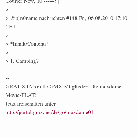
Courier New, 10 ------>|
>
> @:( n0name nachrichten #148 Fr., 06.08.2010 17:10
CET
>
> *Inhalt/Contents*
>
> 1. Camping?
--
GRATIS fÃ¼r alle GMX-Mitglieder: Die maxdome
Movie-FLAT!
Jetzt freischalten unter
http://portal.gmx.net/de/go/maxdome01