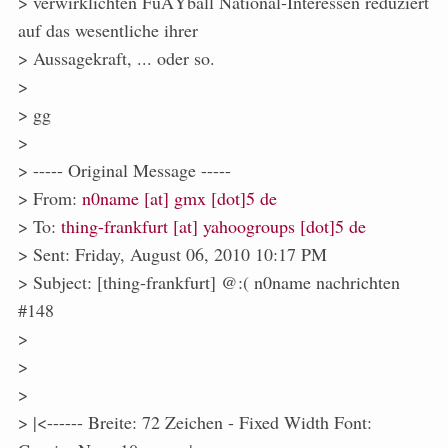
> verwirklichten FuÃŸball National-Interessen reduziert
auf das wesentliche ihrer
> Aussagekraft, ... oder so.
>
> gg
>
> ----- Original Message -----
> From:
n0name [at] gmx [dot]5 de
> To:
thing-frankfurt [at] yahoogroups [dot]5 de
> Sent: Friday, August 06, 2010 10:17 PM
> Subject: [thing-frankfurt] @:( n0name nachrichten
#148
>
>
>
> |<------ Breite: 72 Zeichen - Fixed Width Font: