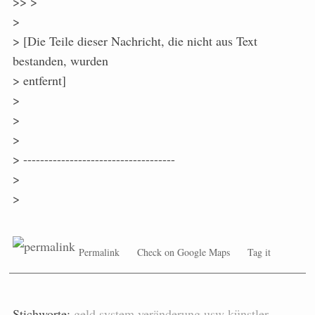
>> >
>
> [Die Teile dieser Nachricht, die nicht aus Text
bestanden, wurden
> entfernt]
>
>
>
> ------------------------------------
>
>
Permalink
Check on Google Maps
Tag it
Stichworte:
geld
system
veränderung
usw
künstler