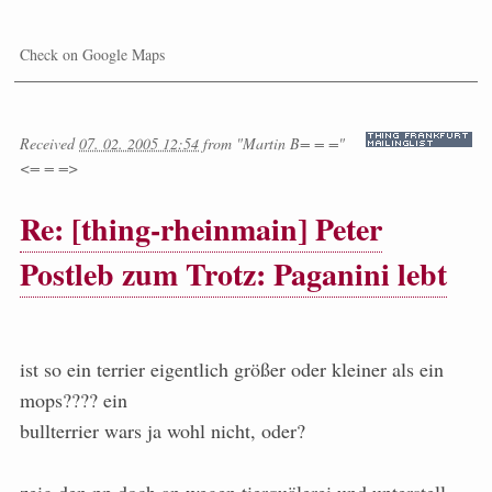
Check on Google Maps
Received
07. 02. 2005 12:54
from
"Martin B= = ="
<= = =>
Re: [thing-rheinmain] Peter
Postleb zum Trotz: Paganini lebt
ist so ein terrier eigentlich größer oder kleiner als ein
mops???? ein
bullterrier wars ja wohl nicht, oder?