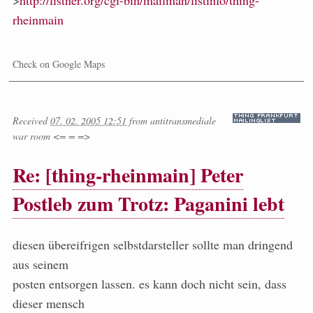
>
http://listner.org/cgi-bin/mailman/listinfo/thing-
rheinmain
Check on Google Maps
Received
07. 02. 2005 12:51
from
antitransmediale
war room <= = =>
Re: [thing-rheinmain] Peter
Postleb zum Trotz: Paganini lebt
diesen übereifrigen selbstdarsteller sollte man dringend
aus seinem
posten entsorgen lassen. es kann doch nicht sein, dass
dieser mensch