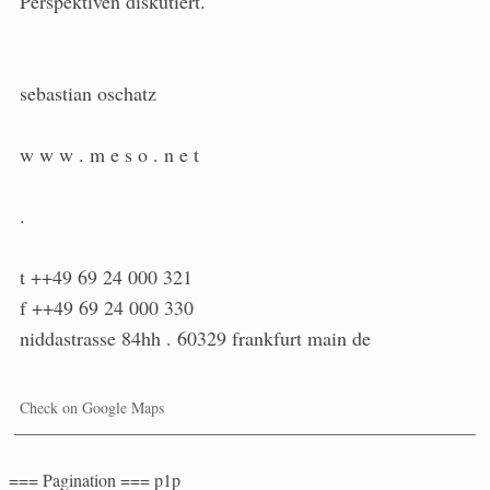
Perspektiven diskutiert.
sebastian oschatz
w w w . m e s o . n e t
.
t ++49 69 24 000 321
f ++49 69 24 000 330
niddastrasse 84hh . 60329 frankfurt main de
Check on Google Maps
=== Pagination === p1p