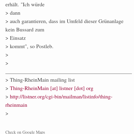
erhält. "Ich würde
> dann
> auch garantieren, dass im Umfeld dieser Grünanlage
kein Bussard zum
> Einsatz
> kommt", so Postleb.
>
>
_______________________________________________
> Thing-RheinMain mailing list
>
Thing-RheinMain [at] listner [dot] org
>
http://listner.org/cgi-bin/mailman/listinfo/thing-
rheinmain
>
Check on Google Maps