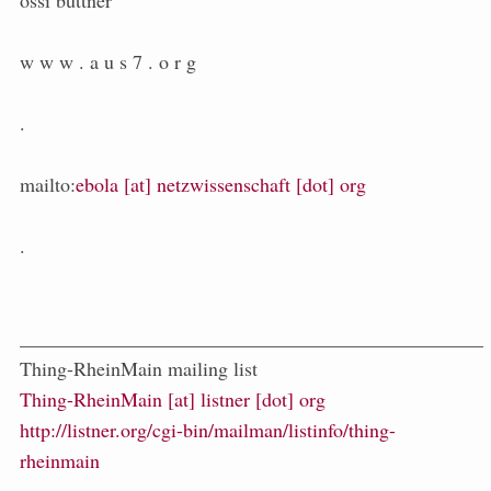
ossi büttner
w w w . a u s 7 . o r g
.
mailto:
ebola [at] netzwissenschaft [dot] org
.
_______________________________________________
Thing-RheinMain mailing list
Thing-RheinMain [at] listner [dot] org
http://listner.org/cgi-bin/mailman/listinfo/thing-
rheinmain