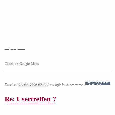
__._,_.___
Check on Google Maps
Received
09. 06. 2006 00:46
from
info bock <= = =>
Re: Usertreffen ?