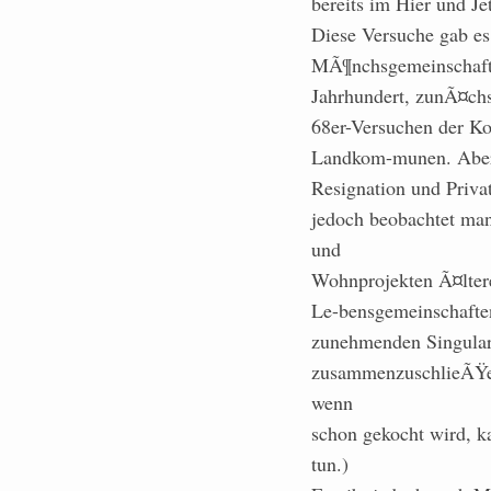
bereits im Hier und Jet
Diese Versuche gab es
MÃ¶nchsgemeinschafte
Jahrhundert, zunÃ¤chs
68er-Versuchen der K
Landkom-munen. Aber 
Resignation und Priva
jedoch beobachtet ma
und
Wohnprojekten Ã¤ltere
Le-bensgemeinschaften
zunehmenden Singulari
zusammenzuschlieÃŸen
wenn
schon gekocht wird, 
tun.)