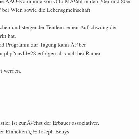
 die AAO-Kommune von Otto MÃ¼hl in den 70er und 80er
f bei Wien sowie die Lebensgmeinschaft
schen und steigender Tendenz einen Aufschwung der
kt hat.
und Programm zur Tagung kann Ã¼ber
u.php?navId=28 erfolgen als auch bei Rainer
gt werden.
ler ist zunÃ¤chst der Erbauer assoziativer,
her Einheiten.ï¿½ Joseph Beuys