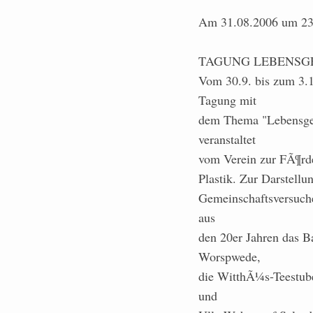
Am 31.08.2006 um 23:
TAGUNG LEBENSG
Vom 30.9. bis zum 3.
Tagung mit
dem Thema "Lebensge
veranstaltet
vom Verein zur FÃ¶rde
Plastik. Zur Darstel
Gemeinschaftsversuche
aus
den 20er Jahren das B
Worspwede,
die WitthÃ¼s-Teestube
und