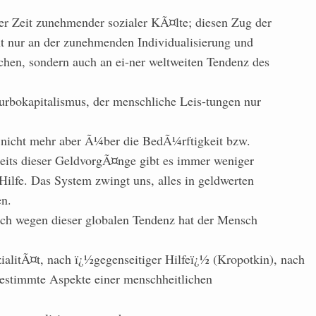
ner Zeit zunehmender sozialer KÃ¤lte; diesen Zug der
t nur an der zunehmenden Individualisierung und
hen, sondern auch an ei-ner weltweiten Tendenz des
Turbokapitalismus, der menschliche Leis-tungen nur
 nicht mehr aber Ã¼ber die BedÃ¼rftigkeit bzw.
eits dieser GeldvorgÃ¤nge gibt es immer weniger
ilfe. Das System zwingt uns, alles in geldwerten
n.
auch wegen dieser globalen Tendenz hat der Mensch
alitÃ¤t, nach ï¿½gegenseitiger Hilfeï¿½ (Kropotkin), nach
estimmte Aspekte einer menschheitlichen