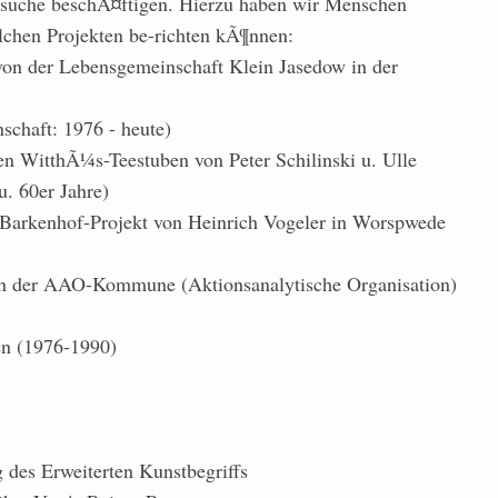
rsuche beschÃ¤ftigen. Hierzu haben wir Menschen
olchen Projekten be-richten kÃ¶nnen:
on der Lebensgemeinschaft Klein Jasedow in der
chaft: 1976 - heute)
den WitthÃ¼s-Teestuben von Peter Schilinski u. Ulle
u. 60er Jahre)
Barkenhof-Projekt von Heinrich Vogeler in Worspwede
n der AAO-Kommune (Aktionsanalytische Organisation)
en (1976-1990)
 des Erweiterten Kunstbegriffs