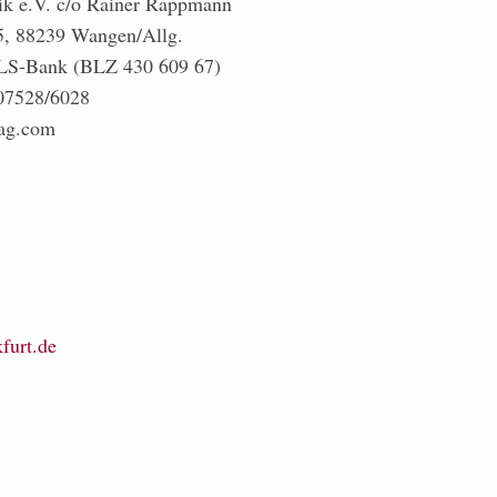
tik e.V. c/o Rainer Rappmann
, 88239 Wangen/Allg.
GLS-Bank (BLZ 430 609 67)
 07528/6028
lag.com
furt.de