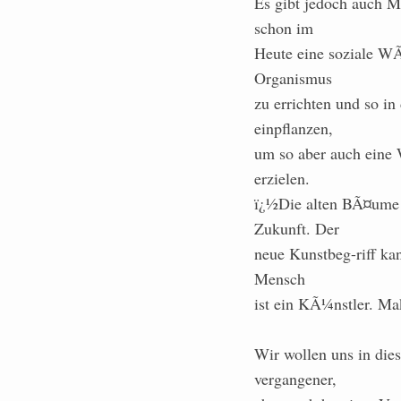
Es gibt jedoch auch M
schon im
Heute eine soziale WÃ
Organismus
zu errichten und so i
einpflanzen,
um so aber auch eine 
erzielen.
ï¿½Die alten BÃ¤ume s
Zukunft. Der
neue Kunstbeg-riff ka
Mensch
ist ein KÃ¼nstler. Ma
Wir wollen uns in die
vergangener,