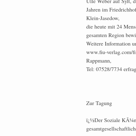
Ulle Weber auf Sylt,
Jahren im Friedrichho
Klein-Jasedow,
die heute mit 24 Men
gesamten Region bewir
Weitere Information 
www.fiu-verlag.com/fi
Rappmann,
Tel: 07528/7734 erfra
Zur Tagung
ï¿½Der Soziale KÃ¼nst
gesamtgesellschaftlic