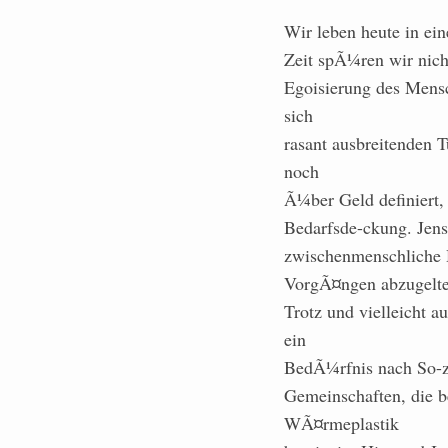
Wir leben heute in ei
Zeit spÃ¼ren wir nich
Egoisierung des Mensc
sich
rasant ausbreitenden 
noch
Ã¼ber Geld definiert,
Bedarfsde-ckung. Jens
zwischenmenschliche H
VorgÃ¤ngen abzugelte
Trotz und vielleicht 
ein
BedÃ¼rfnis nach So-zi
Gemeinschaften, die b
WÃ¤rmeplastik