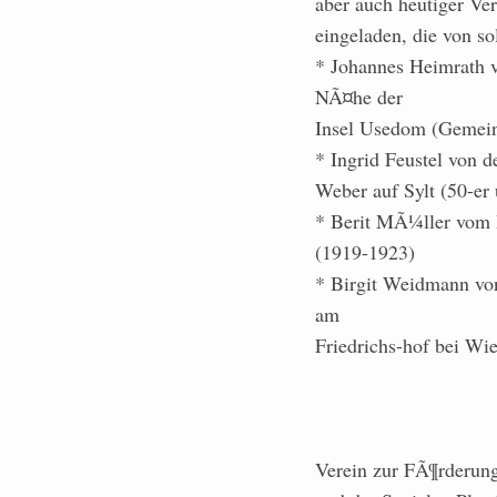
aber auch heutiger Ve
eingeladen, die von s
* Johannes Heimrath v
NÃ¤he der
Insel Usedom (Gemeins
* Ingrid Feustel von 
Weber auf Sylt (50-er 
* Berit MÃ¼ller vom 
(1919-1923)
* Birgit Weidmann vo
am
Friedrichs-hof bei Wi
Verein zur FÃ¶rderung