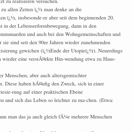
zt zu realisieren versuchen.
 zu allen Zeiten ï¿½ man denke an die
n ï¿½, insbesonde-re aber seit dem beginnenden 20.
t in der Lebensreformbewegung, dann in den
ommunarden und auch bei den Wohngemeinschaften und
sie sind seit den 90er Jahren wieder zunehmenden
tisierung gewichen (ï¿½Ende der Utopieï¿½). Neuerdings
n wieder eine verstÃ¤rkte Hin-wendung etwa zu Haus-
r Menschen, aber auch altersgemischter
. Diese haben hÃ¤ufig den Zweck, sich in einer
esie-rung auf einer praktischen Ebene
 und sich das Leben so leichter zu ma-chen. (Etwa:
kann man das ja auch gleich fÃ¼r mehrere Menschen