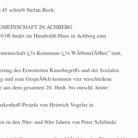
45 schrieb Stefan Beck:
EMEINSCHAFT IN ACHBERG
10.06 findet im Humboldt-Haus in Achberg eine
meinschaft ï¿½ Kommune ï¿½ WÃ¤rmefÃ¤hre" statt,
rung des Erweiterten Kunstbegriffs und der Sozialen
lung und zum GesprÃ¤ch kommen vier verschiedene
 aus dem gesamten 20. Jhrdt. bis einschl. heute:
arkenhoff-Projekt von Heinrich Vogeler in
n in den 50er- und 60er Jahren von Peter Schilinski