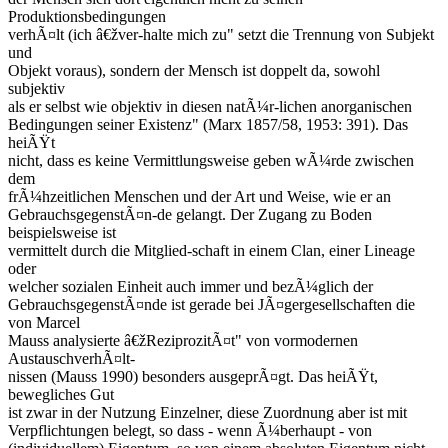
Produktionsbedingungen
verhÃ¤lt (ich â€žver-halte mich zu" setzt die Trennung von Subjekt
und
Objekt voraus), sondern der Mensch ist doppelt da, sowohl
subjektiv
als er selbst wie objektiv in diesen natÃ¼r-lichen anorganischen
Bedingungen seiner Existenz" (Marx 1857/58, 1953: 391). Das
heiÃŸt
nicht, dass es keine Vermittlungsweise geben wÃ¼rde zwischen
dem
frÃ¼hzeitlichen Menschen und der Art und Weise, wie er an
GebrauchsgegenstÃ¤n-de gelangt. Der Zugang zu Boden
beispielsweise ist
vermittelt durch die Mitglied-schaft in einem Clan, einer Lineage
oder
welcher sozialen Einheit auch immer und bezÃ¼glich der
GebrauchsgegenstÃ¤nde ist gerade bei JÃ¤gergesellschaften die
von Marcel
Mauss analysierte â€žReziprozitÃ¤t" von vormodernen
AustauschverhÃ¤lt-
nissen (Mauss 1990) besonders ausgeprÃ¤gt. Das heiÃŸt,
bewegliches Gut
ist zwar in der Nutzung Einzelner, diese Zuordnung aber ist mit
Verpflichtungen belegt, so dass - wenn Ã¼berhaupt - von