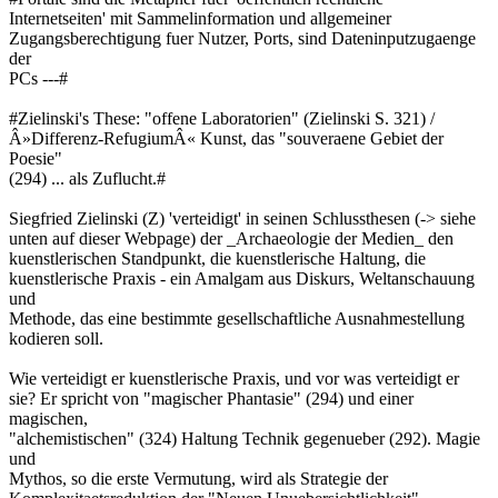
Internetseiten' mit Sammelinformation und allgemeiner
Zugangsberechtigung fuer Nutzer, Ports, sind Dateninputzugaenge
der
PCs ---#
#Zielinski's These: "offene Laboratorien" (Zielinski S. 321) /
Â»Differenz-RefugiumÂ« Kunst, das "souveraene Gebiet der
Poesie"
(294) ... als Zuflucht.#
Siegfried Zielinski (Z) 'verteidigt' in seinen Schlussthesen (-> siehe
unten auf dieser Webpage) der _Archaeologie der Medien_ den
kuenstlerischen Standpunkt, die kuenstlerische Haltung, die
kuenstlerische Praxis - ein Amalgam aus Diskurs, Weltanschauung
und
Methode, das eine bestimmte gesellschaftliche Ausnahmestellung
kodieren soll.
Wie verteidigt er kuenstlerische Praxis, und vor was verteidigt er
sie? Er spricht von "magischer Phantasie" (294) und einer
magischen,
"alchemistischen" (324) Haltung Technik gegenueber (292). Magie
und
Mythos, so die erste Vermutung, wird als Strategie der