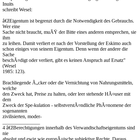
Inuits
schreibt Wesel:
â€žEigentum ist begrenzt durch die Notwendigkeit des Gebrauchs.
Wer eine
Sache nicht braucht, muÃŸ der Bitte eines anderen entsprechen, sie
ihm
zu leihen. Damit verliert er nach der Vorstellung der Eskimo auch
schon einiges von seinem Eigentum. Denn wenn der andere die
Sache
beschÃ¤digt oder verliert, gibt es keinen Anspruch auf Ersatz"
(Wesel
1985: 123).
Brachliegende Ã„cker oder die Vernichtung von Nahrungsmitteln,
welche
den Zweck hat, Preise zu halten, oder leer stehende HÃ¤user mit
dem
Zweck der Spe-kulation - selbstverstÃ¤ndliche PhÃ¤nomene der
sogenannten
zivilisierten, moder-
_______________
4 â€žBerechtigungen innerhalb des Verwandtschaftseigentums sind
nie
absolut und ewig wie europÃ¤ische subjektive Rechte. Daraus