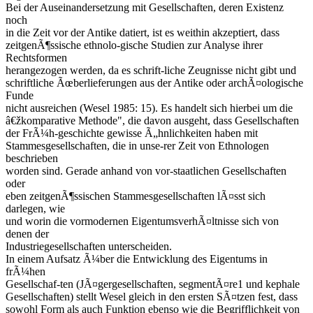
Bei der Auseinandersetzung mit Gesellschaften, deren Existenz
noch
in die Zeit vor der Antike datiert, ist es weithin akzeptiert, dass
zeitgenÃ¶ssische ethnolo-gische Studien zur Analyse ihrer
Rechtsformen
herangezogen werden, da es schrift-liche Zeugnisse nicht gibt und
schriftliche Ãœberlieferungen aus der Antike oder archÃ¤ologische
Funde
nicht ausreichen (Wesel 1985: 15). Es handelt sich hierbei um die
â€žkomparative Methode", die davon ausgeht, dass Gesellschaften
der FrÃ¼h-geschichte gewisse Ã„hnlichkeiten haben mit
Stammesgesellschaften, die in unse-rer Zeit von Ethnologen
beschrieben
worden sind. Gerade anhand von vor-staatlichen Gesellschaften
oder
eben zeitgenÃ¶ssischen Stammesgesellschaften lÃ¤sst sich
darlegen, wie
und worin die vormodernen EigentumsverhÃ¤ltnisse sich von
denen der
Industriegesellschaften unterscheiden.
In einem Aufsatz Ã¼ber die Entwicklung des Eigentums in
frÃ¼hen
Gesellschaf-ten (JÃ¤gergesellschaften, segmentÃ¤re1 und kephale
Gesellschaften) stellt Wesel gleich in den ersten SÃ¤tzen fest, dass
sowohl Form als auch Funktion ebenso wie die Begrifflichkeit von