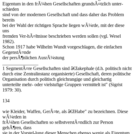
Eigentum in den frÃ¼hen Gesellschaften grundsÃ¤tzlich unter-
schieden
sind von der modernen Gesellschaft und dass daher das Problem
bereits
bei der Wahl der richtigen Sprache liegen wÃ¼rde, mit der diese
uns
fremden Ver-hÃ¤ltnisse beschrieben werden sollen (vgl. Wesel
1982).
Schon 1917 habe Wilhelm Wundt vorgeschlagen, die einfachen
GegenstÃ¤nde
der persÃ¶nlichen AusrÃ¼stung
_______________
1 SegmentÃ¤re Gesellschaften sind â€žakephale (d.h. politisch nicht
durch eine Zentralinstanz organisierte) Gesellschaft, deren politische
Organisation durch politisch gleichrangige und gleichartig
unterteilte mehr- oder vielstufige Gruppen vermittelt ist" (Sigrist
1979: 30).
134
wie Kleider, Waffen, GerÃ¤te, als â€žHabe" zu bezeichnen. Diese
wÃ¼rden in
frÃ¼hen Gesellschaften so selbstverstÃ¤ndlich zur Person
gehÃ¶ren, dass
sie in der Vorstel-lung dieser Menschen ebenso wenig als Eigentum