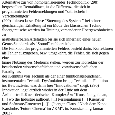
Alternative zur von homogenisierender Technopolitik (298)
hergestellten Rentabilitaet, ist die Differenz, die sich in
programmierten Fehlermeldungen und "satirische[n]
Verschiebungen"
(299) ablesen lasse. Diese "Stoerung des Systems" bei seiner
gleichzeitigen Erhaltung ist ein Motiv des klassischen Techno.
Stoergerausche werden im Training veraenderter Hoergewohnheiten
zu
aesthetisierbaren Artefakten bis sie sich innerhalb eines neuen
Genre-Standards als "Sound" etabliert haben.
Die Funktion des programmierten Fehlers besteht darin, Korrekturen
als Fehler auszugeben, bzw. umgekehrt, die Fehler, die sich gegen
eine
linare Nutzung des Mediums stellen, werden zur Korrektur der
bestehenden wissenschaftlichen und vorwissenschaftlichen
Paradigmas
der Kenntnis von Technik als der einer funktionsgebundenen,
instrumentalen Technik. Dysfunktion bringt Technik als Funktion
ins Bewusztsein, was dann fuer "Innovationen" sorgt. (296)
Innovation liegt letztlich wieder in der Linie mit dem
Â»Industriell-Kuenstlerischen KomplexÂ«: "Kunst faengt da an,
[...] wo die Industrie aufhoert. [...] Personalunion [...] Kuenstler
und Software-Erneuerer [...]". (Juergen Claus. "Nach dem Kino:
Karslruhe: 'Future Cinema' im ZKM". in: Kunstzeitung Januar
2003)