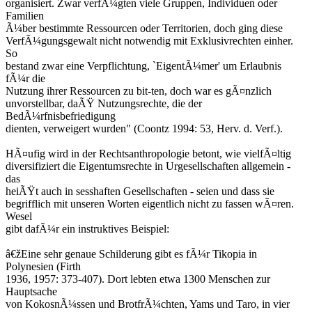
organisiert. Zwar verfÃ¼gten viele Gruppen, Individuen oder
Familien
Ã¼ber bestimmte Ressourcen oder Territorien, doch ging diese
VerfÃ¼gungsgewalt nicht notwendig mit Exklusivrechten einher.
So
bestand zwar eine Verpflichtung, `EigentÃ¼mer' um Erlaubnis
fÃ¼r die
Nutzung ihrer Ressourcen zu bit-ten, doch war es gÃ¤nzlich
unvorstellbar, daÃŸ Nutzungsrechte, die der
BedÃ¼rfnisbefriedigung
dienten, verweigert wurden" (Coontz 1994: 53, Herv. d. Verf.).
HÃ¤ufig wird in der Rechtsanthropologie betont, wie vielfÃ¤ltig
diversifiziert die Eigentumsrechte in Urgesellschaften allgemein -
das
heiÃŸt auch in sesshaften Gesellschaften - seien und dass sie
begrifflich mit unseren Worten eigentlich nicht zu fassen wÃ¤ren.
Wesel
gibt dafÃ¼r ein instruktives Beispiel:
â€žEine sehr genaue Schilderung gibt es fÃ¼r Tikopia in
Polynesien (Firth
1936, 1957: 373-407). Dort lebten etwa 1300 Menschen zur
Hauptsache
von KokosnÃ¼ssen und BrotfrÃ¼chten, Yams und Taro, in vier