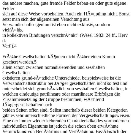
das andere machen, gute fremde Felder bebau-en oder gute eigene
Felder
sich auf diese Weise vorbehalten. Auch ein HÃ¤uptling nicht. Sonst
setzt man sich der allgemeinen Verachtung aus.
Verwandtschaftseigentum ist eben nicht exklusiv, sondern
vielfÃ¤ltig
in kollektiven Bindungen verschrÃ¤nkt" (Wesel 1982: 24 ff., Herv.
d.
Verf.).4
FrÃ¼he Gesellschaften kÃ¶nnen nicht Ã¼ber einen Kamm
geschert werden,5
allein schon zwischen nomadisierenden und sesshaften
Gesellschaften
existieren grund-sÃ¤tzliche Unterschiede, beispielsweise ist die
Verwandschaftsstruktur bei JÃ¤ger-gesellschaften nicht so fest und
unterscheidet sich grundsÃ¤tzlich von sesshaften Gesellschaften, in
welchen eindeutige patrilineare oder matrilineare Erbfolgen die
Zusammensetzung der Gruppe bestimmen, wÃ¤hrend
JÃ¤gergesellschaften nach
beiden Seiten offen sind. Selbst innerhalb dieser beiden Kategorien
gibt es sehr unterschiedliche Formen der Vergesellschaftungsweisen.
Eine der immer wieder kehrenden Charakteristika des vormodernen
individuellen Eigentums ist jedoch die schon oben erwÃ¤hnte
Verquickung von BedÃ¼rfnis und VerfÃ¼gung. BezÃ¼glich der