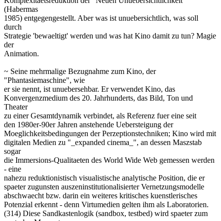
Komplexitaetsreduktion der "Neuen Unuebersichtlichkeit"
(Habermas
1985) entgegengestellt. Aber was ist unuebersichtlich, was soll
durch
Strategie 'bewaeltigt' werden und was hat Kino damit zu tun? Magie
der
Animation.
~ Seine mehrmalige Bezugnahme zum Kino, der
"Phantasiemaschine", wie
er sie nennt, ist unuebersehbar. Er verwendet Kino, das
Konvergenzmedium des 20. Jahrhunderts, das Bild, Ton und
Theater
zu einer Gesamtdynamik verbindet, als Referenz fuer eine seit
den 1980er-90er Jahren anstehende Uebersteigung der
Moeglichkeitsbedingungen der Perzeptionstechniken; Kino wird mit
digitalen Medien zu "_expanded cinema_", an dessen Maszstab
sogar
die Immersions-Qualitaeten des World Wide Web gemessen werden
- eine
nahezu reduktionistisch visualistische analytische Position, die er
spaeter zugunsten auszeninstitutionalisierter Vernetzungsmodelle
abschwaecht bzw. darin ein weiteres kritisches kuenstlerisches
Potenzial erkennt - denn Virtumedien gelten ihm als Laboratorien.
(314) Diese Sandkastenlogik (sandbox, testbed) wird spaeter zum