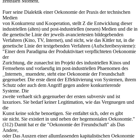
zentralen Moment.
Fuer seine Dialektik einer Oekonomie der Praxis der technischen
Medien
von Konkurrenz und Kooperation, stellt Z die Entwicklung dieser
industriellen (alten) und post-industriellen (neuen) Medien und die in
die genetische Linie der jeweils avanciertesten bildegebenden
Verfahren (Kino, TV, Internet), und nicht, wie das Kittler tut, in die
genetische Linie der textgebenden Verfahren (Aufschreibesysteme):
"Einer dem Paradigma der Produktivitaet verpflichteten Oekonomie
der
Zurichtung, die zunaechst im Projekt des industriellen Kinos und
Fernsehens und vorlaeufig im post-industriellen Phaenomen des
_Internets_ muendete, steht eine Oekonomie der Freundschaft
gegenueber. Die erste dient der Effektivierung von Systemen, ihrem
Schutz oder auch dem Angriff gegen andere konkurrierende
Systeme. Die
zweite verhaelt sich gegenueber der ersten subversiv und ist
luxurioes. Sie bedarf keiner Legitimation, wie das Vergnuegen und
die
Kunst keine solche benoetigen. Sie entfaltet sich, oder es gibt
sie nicht. Sie existiert in und neben der hegemonialen Oekonomie."
(312) Damit hat er die "Oekonomie der Freundschaft" als Das
Andere,
oder Das Auszen einer allumfassenden kapitalistischen Oekonomie