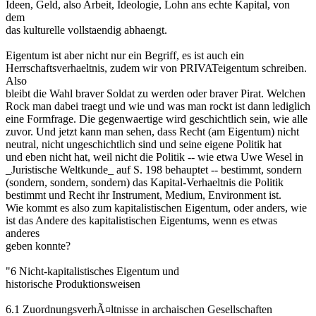
Ideen, Geld, also Arbeit, Ideologie, Lohn ans echte Kapital, von
dem
das kulturelle vollstaendig abhaengt.
Eigentum ist aber nicht nur ein Begriff, es ist auch ein
Herrschaftsverhaeltnis, zudem wir von PRIVATeigentum schreiben.
Also
bleibt die Wahl braver Soldat zu werden oder braver Pirat. Welchen
Rock man dabei traegt und wie und was man rockt ist dann lediglich
eine Formfrage. Die gegenwaertige wird geschichtlich sein, wie alle
zuvor. Und jetzt kann man sehen, dass Recht (am Eigentum) nicht
neutral, nicht ungeschichtlich sind und seine eigene Politik hat
und eben nicht hat, weil nicht die Politik -- wie etwa Uwe Wesel in
_Juristische Weltkunde_ auf S. 198 behauptet -- bestimmt, sondern
(sondern, sondern, sondern) das Kapital-Verhaeltnis die Politik
bestimmt und Recht ihr Instrument, Medium, Environment ist.
Wie kommt es also zum kapitalistischen Eigentum, oder anders, wie
ist das Andere des kapitalistischen Eigentums, wenn es etwas
anderes
geben konnte?
"6 Nicht-kapitalistisches Eigentum und
historische Produktionsweisen
6.1 ZuordnungsverhÃ¤ltnisse in archaischen Gesellschaften