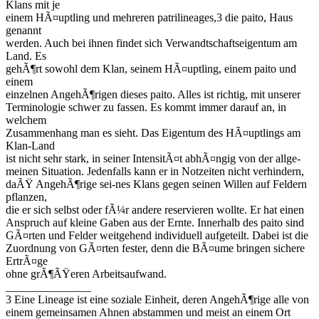
Klans mit je
einem HÃ¤uptling und mehreren patrilineages,3 die paito, Haus
genannt
werden. Auch bei ihnen findet sich Verwandtschaftseigentum am
Land. Es
gehÃ¶rt sowohl dem Klan, seinem HÃ¤uptling, einem paito und
einem
einzelnen AngehÃ¶rigen dieses paito. Alles ist richtig, mit unserer
Terminologie schwer zu fassen. Es kommt immer darauf an, in
welchem
Zusammenhang man es sieht. Das Eigentum des HÃ¤uptlings am
Klan-Land
ist nicht sehr stark, in seiner IntensitÃ¤t abhÃ¤ngig von der allge-
meinen Situation. Jedenfalls kann er in Notzeiten nicht verhindern,
daÃŸ AngehÃ¶rige sei-nes Klans gegen seinen Willen auf Feldern
pflanzen,
die er sich selbst oder fÃ¼r andere reservieren wollte. Er hat einen
Anspruch auf kleine Gaben aus der Ernte. Innerhalb des paito sind
GÃ¤rten und Felder weitgehend individuell aufgeteilt. Dabei ist die
Zuordnung von GÃ¤rten fester, denn die BÃ¤ume bringen sichere
ErtrÃ¤ge
ohne grÃ¶ÃŸeren Arbeitsaufwand.
_______________
3 Eine Lineage ist eine soziale Einheit, deren AngehÃ¶rige alle von
einem gemeinsamen Ahnen abstammen und meist an einem Ort