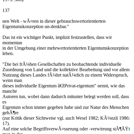
137
nen Welt - wÃ¤ren in dieser gebrauchswertorientierten
Eigentumskonzeption un-denkbar."
Das ist ein wichtiger Punkt, implizit festzustellen, dass wir
momentan
in der Umgebung einer mehrwertorientierten Eigentumskonzeption
leben.
"Die bei frÃ¼hen Gesellschaften zu beobachtende individuelle
Zuordnung von Land und die kollektive Bearbeitung und vor allem
Nutzung dieses Landes fÃ¼hrt natÃ¼rlich zu einem Widerspruch,
wenn man
dieses individuelle Eigentum â€žPrivat-eigentum" nennt, wie das
manche
Autoren tun, wobei dann dadurch mitunter belegt werden soll, dass
es
Eigentum schon immer gegeben habe und zur Natur des Menschen
gehÃ¶re
(zur Kritik dieser Sichtweise vgl. auch Wesel 1982; KÃ¼nzli 1986:
17).
Auf eine solche BegriffsverwÃ¤sserung oder -verwirrung stÃ¶ÃŸt