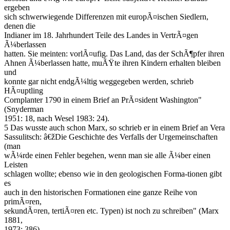
ergeben
sich schwerwiegende Differenzen mit europÃ¤ischen Siedlern,
denen die
Indianer im 18. Jahrhundert Teile des Landes in VertrÃ¤gen
Ã¼berlassen
hatten. Sie meinten: vorlÃ¤ufig. Das Land, das der SchÃ¶pfer ihren
Ahnen Ã¼berlassen hatte, muÃŸte ihren Kindern erhalten bleiben
und
konnte gar nicht endgÃ¼ltig weggegeben werden, schrieb
HÃ¤uptling
Cornplanter 1790 in einem Brief an PrÃ¤sident Washington"
(Snyderman
1951: 18, nach Wesel 1983: 24).
5 Das wusste auch schon Marx, so schrieb er in einem Brief an Vera
Sassulitsch: â€žDie Geschichte des Verfalls der Urgemeinschaften
(man
wÃ¼rde einen Fehler begehen, wenn man sie alle Ã¼ber einen
Leisten
schlagen wollte; ebenso wie in den geologischen Forma-tionen gibt
es
auch in den historischen Formationen eine ganze Reihe von
primÃ¤ren,
sekundÃ¤ren, tertiÃ¤ren etc. Typen) ist noch zu schreiben" (Marx
1881,
1973: 386).