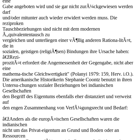
eine
Gabe angeboten wird und sie gar nicht zurÃ¼ckgewiesen werden
darf
und/oder mitunter auch wieder erwidert werden muss. Die
reziproken
Tauschbeziehungen sind nicht mit dem modernen
Ã„quivalententausch zu
vergleichen und unterliegen einer vÃ¶llig anderen Rationa-litÃ¤t,
die in
sozialen, geistigen (religiÃ¶sen) Bindungen ihre Ursache haben:
â€žRezi-
prozitÃ¤t erfordert die Angemessenheit der Gegengabe, nicht aber
eine
mathema-tische Gleichwertigkeit" (Polanyi 1979: 159, Herv. i.O.).
Die amerikanische Historikerin Stephanie Coontz benutzt in ihren
Untersu-chungen sozialer Beziehungen bei indianischen
Gesellschaften
den Begriff des Eigentums ebenfalls eher distanziert und verweist
auf
den engen Zusammenhang von VerfÃ¼gungsrecht und Bedarf:
â€žAnders als die europÃ¤ischen Gesellschaften waren die
indianischen
nicht um das Privat-eigentum an Grund und Boden oder an
Ressourcen