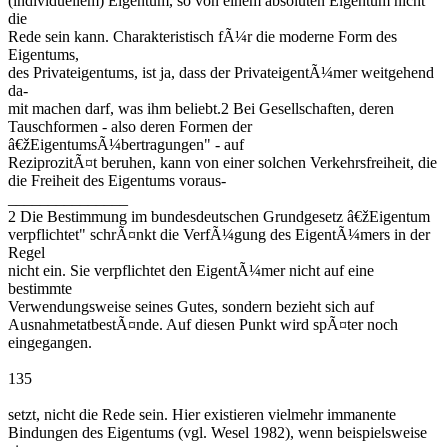
(individuellem) Eigentum, so von einem absoluten Eigentum nicht
die
Rede sein kann. Charakteristisch fÃ¼r die moderne Form des
Eigentums,
des Privateigentums, ist ja, dass der PrivateigentÃ¼mer weitgehend
da-
mit machen darf, was ihm beliebt.2 Bei Gesellschaften, deren
Tauschformen - also deren Formen der
â€žEigentumsÃ¼bertragungen" - auf
ReziprozitÃ¤t beruhen, kann von einer solchen Verkehrsfreiheit, die
die Freiheit des Eigentums voraus-
_______________
2 Die Bestimmung im bundesdeutschen Grundgesetz â€žEigentum
verpflichtet" schrÃ¤nkt die VerfÃ¼gung des EigentÃ¼mers in der
Regel
nicht ein. Sie verpflichtet den EigentÃ¼mer nicht auf eine
bestimmte
Verwendungsweise seines Gutes, sondern bezieht sich auf
AusnahmetatbestÃ¤nde. Auf diesen Punkt wird spÃ¤ter noch
eingegangen.
135
setzt, nicht die Rede sein. Hier existieren vielmehr immanente
Bindungen des Eigentums (vgl. Wesel 1982), wenn beispielsweise