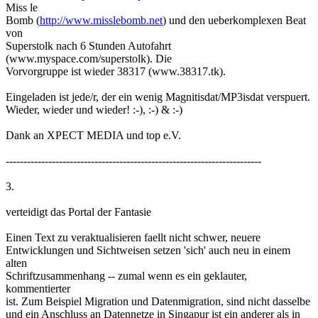
Miss le
Bomb (
http://www.misslebomb.net
) und den ueberkomplexen Beat
von
Superstolk nach 6 Stunden Autofahrt
(www.myspace.com/superstolk). Die
Vorvorgruppe ist wieder 38317 (www.38317.tk).
Eingeladen ist jede/r, der ein wenig Magnitisdat/MP3isdat verspuert.
Wieder, wieder und wieder! :-), :-) & :-)
Dank an XPECT MEDIA und top e.V.
------------------------------------------------------------------------
3.
verteidigt das Portal der Fantasie
Einen Text zu veraktualisieren faellt nicht schwer, neuere
Entwicklungen und Sichtweisen setzen 'sich' auch neu in einem
alten
Schriftzusammenhang -- zumal wenn es ein geklauter,
kommentierter
ist. Zum Beispiel Migration und Datenmigration, sind nicht dasselbe
und ein Anschluss an Datennetze in Singapur ist ein anderer als in