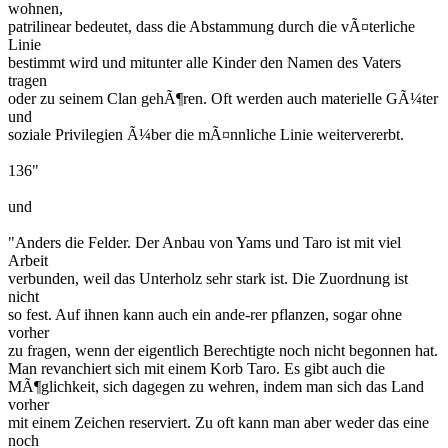
wohnen,
patrilinear bedeutet, dass die Abstammung durch die vÃ¤terliche
Linie
bestimmt wird und mitunter alle Kinder den Namen des Vaters
tragen
oder zu seinem Clan gehÃ¶ren. Oft werden auch materielle GÃ¼ter
und
soziale Privilegien Ã¼ber die mÃ¤nnliche Linie weitervererbt.
136"
und
"Anders die Felder. Der Anbau von Yams und Taro ist mit viel
Arbeit
verbunden, weil das Unterholz sehr stark ist. Die Zuordnung ist
nicht
so fest. Auf ihnen kann auch ein ande-rer pflanzen, sogar ohne
vorher
zu fragen, wenn der eigentlich Berechtigte noch nicht begonnen hat.
Man revanchiert sich mit einem Korb Taro. Es gibt auch die
MÃ¶glichkeit, sich dagegen zu wehren, indem man sich das Land
vorher
mit einem Zeichen reserviert. Zu oft kann man aber weder das eine
noch