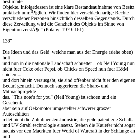
bestimmte
Objekte. Infolgedessen ist eine klare Bestandsaufnahme von Besitz
praktisch unmÃ¶glich. Wir finden hier verschiedenartige Rechte
verschiedener Personen hinsichtlich desselben Gegenstands. Durch
diese Zer-teilung wird die Ganzheit des Objekts im Sinne von
Eigentum zerstÃ¶rt" (Polanyi 1979: 161).
138"
Die Ideen und das Geld, welche man aus der Energie (siehe oben)
holt
und nun in die nationale Landschaft schuettet -- ob Neil Young nun
nicht fuer Coke oder Pepsi, ob Chicks on Speed nun fuer H&M
spielen --
und dort hinein-verausgabt, sie sind offenbar nicht fuer den eigenen
Bedarf gemacht. Dennoch suggerieren die Share- und
Mitmachprojekte
das. "This note's for you" (Neil Young) ist schoen und ein
Geschenk,
aber sein auf Oekomotor umgestellter schwerer groszer
Autoschlitten
rettet nicht die Zahnbuersten-Industrie, die geile patentierte Schall-
und UV-Strahl-technologie einsetzt. Stehen die Kauefer nicht sogar
nachts vor den Maerkten fuer World of Warcraft in der Schlange an
und