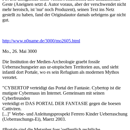
Geste (Aneignen setzt d. Autor voraus, aber der verschwendet nicht
mehr heroisch, ist 'nur' noch Produzent), seinen Text ins Netz
gestellt zu haben, fand der Originalautor damals uebrigens gar nicht
gut.
http://www.n0name.de/3000/mo2605.html
Mo., 26. Mai 3000
Die Institution der Medien-Archeologie graebt fossile
Ueberraschungseier aus ur-utopischen Territorien aus, und sieht
infantil dort Portale, wo es sein Refugium als modernen Mythos
verortet.
"CYBERTOP verteidigt das Portal der Fantasie. Cybertop ist die
mutigste Cybermaus im Internet. Gemeinsam mit seinen
Cyberfreunden
verteidigt er DAS PORTAL DER FANTASIE gegen die boesen
Cattiviren.
[...]" Werbe- und Anleitungsprospekt Ferrero Kinder Ueberraschung
(Ueberraschungs-Ei), Maerz 2003.
#Portale sind die Metapher fuer 'oeffentlich rechtliche