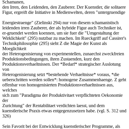
Schamanen,
den Irren, den Leidenden, den Zauberer. Der Kuenstler, die solitaere
Figur, ergreift die Initiative in Medienwelten, deren "untergruendige
Energiestraenge" (Zielinski 294) nur von diesem schamanistisch
leidenden irren Zauberer, der als hybride Figur auch Techniker ist,
er-gruendet werden koennen, um sie fuer die "Umgestaltung der
Wirklichkeit" (295) nutzbar zu machen. Im Rueckgriff auf Cassirer's
Technikphilosophie (295) sieht Z die Magie der Kunst als
Moeglichkeit
der Heterogenisierung von experimentellen, zunaechst zweckfreien
Produktionsbedingungen, ihren Zustaenden, kurz den
Produktionsverhaeltnissen. Der *Bedarf* strategischer Auslotung
von
Heterogenisierung setzt *bestehende Verhaeltnisse* voraus, *die
ueberschritten werden sollen*: homogene Zusammenhaenge. Z geht
offenbar von homogenisierten Produktionsverhaeltnissen aus,
welches
sich zum "Paradigma der Produktivitaet verpflichteten Oekonomie
der
Zurichtung" der Rentabilitaet verdichten laesst, und dem
kuenstlerische Praxis etwas entgegenzusetzen habe. (vgl. S. 312 und
326)
Sein Favorit bei der Entwicklung kuenstlerischer Programme, als