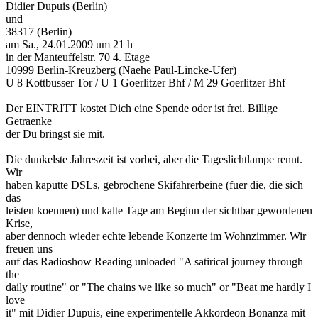
Didier Dupuis (Berlin)
und
38317 (Berlin)
am Sa., 24.01.2009 um 21 h
in der Manteuffelstr. 70 4. Etage
10999 Berlin-Kreuzberg (Naehe Paul-Lincke-Ufer)
U 8 Kottbusser Tor / U 1 Goerlitzer Bhf / M 29 Goerlitzer Bhf
Der EINTRITT kostet Dich eine Spende oder ist frei. Billige
Getraenke
der Du bringst sie mit.
Die dunkelste Jahreszeit ist vorbei, aber die Tageslichtlampe rennt.
Wir
haben kaputte DSLs, gebrochene Skifahrerbeine (fuer die, die sich
das
leisten koennen) und kalte Tage am Beginn der sichtbar gewordenen
Krise,
aber dennoch wieder echte lebende Konzerte im Wohnzimmer. Wir
freuen uns
auf das Radioshow Reading unloaded "A satirical journey through
the
daily routine" or "The chains we like so much" or "Beat me hardly I
love
it" mit Didier Dupuis, eine experimentelle Akkordeon Bonanza mit