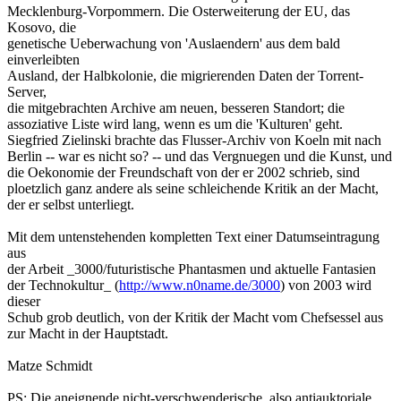
Mecklenburg-Vorpommern. Die Osterweiterung der EU, das
Kosovo, die
genetische Ueberwachung von 'Auslaendern' aus dem bald
einverleibten
Ausland, der Halbkolonie, die migrierenden Daten der Torrent-
Server,
die mitgebrachten Archive am neuen, besseren Standort; die
assoziative Liste wird lang, wenn es um die 'Kulturen' geht.
Siegfried Zielinski brachte das Flusser-Archiv von Koeln mit nach
Berlin -- war es nicht so? -- und das Vergnuegen und die Kunst, und
die Oekonomie der Freundschaft von der er 2002 schrieb, sind
ploetzlich ganz andere als seine schleichende Kritik an der Macht,
der er selbst unterliegt.
Mit dem untenstehenden kompletten Text einer Datumseintragung
aus
der Arbeit _3000/futuristische Phantasmen und aktuelle Fantasien
der Technokultur_ (
http://www.n0name.de/3000
) von 2003 wird
dieser
Schub grob deutlich, von der Kritik der Macht vom Chefsessel aus
zur Macht in der Hauptstadt.
Matze Schmidt
PS: Die aneignende nicht-verschwenderische, also antiauktoriale