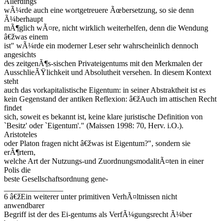
Allerdings
wÃ¼rde auch eine wortgetreuere Ãœbersetzung, so sie denn
Ã¼berhaupt
mÃ¶glich wÃ¤re, nicht wirklich weiterhelfen, denn die Wendung
â€žwas einem
ist" wÃ¼rde ein moderner Leser sehr wahrscheinlich dennoch
angesichts
des zeitgenÃ¶s-sischen Privateigentums mit den Merkmalen der
AusschlieÃŸlichkeit und Absolutheit versehen. In diesem Kontext
steht
auch das vorkapitalistische Eigentum: in seiner Abstraktheit ist es
kein Gegenstand der antiken Reflexion: â€žAuch im attischen Recht
findet
sich, soweit es bekannt ist, keine klare juristische Definition von
`Besitz' oder `Eigentum'." (Maissen 1998: 70, Herv. i.O.).
Aristoteles
oder Platon fragen nicht â€žwas ist Eigentum?", sondern sie
erÃ¶rtern,
welche Art der Nutzungs-und ZuordnungsmodalitÃ¤ten in einer
Polis die
beste Gesellschaftsordnung gene-
_______________
6 â€žEin weiterer unter primitiven VerhÃ¤ltnissen nicht
anwendbarer
Begriff ist der des Ei-gentums als VerfÃ¼gungsrecht Ã¼ber