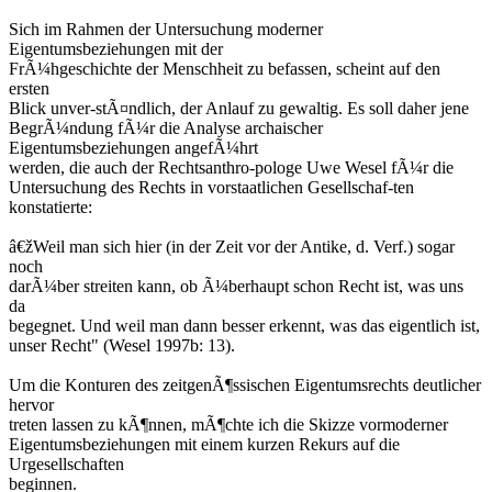
Sich im Rahmen der Untersuchung moderner
Eigentumsbeziehungen mit der
FrÃ¼hgeschichte der Menschheit zu befassen, scheint auf den
ersten
Blick unver-stÃ¤ndlich, der Anlauf zu gewaltig. Es soll daher jene
BegrÃ¼ndung fÃ¼r die Analyse archaischer
Eigentumsbeziehungen angefÃ¼hrt
werden, die auch der Rechtsanthro-pologe Uwe Wesel fÃ¼r die
Untersuchung des Rechts in vorstaatlichen Gesellschaf-ten
konstatierte:
â€žWeil man sich hier (in der Zeit vor der Antike, d. Verf.) sogar
noch
darÃ¼ber streiten kann, ob Ã¼berhaupt schon Recht ist, was uns
da
begegnet. Und weil man dann besser erkennt, was das eigentlich ist,
unser Recht" (Wesel 1997b: 13).
Um die Konturen des zeitgenÃ¶ssischen Eigentumsrechts deutlicher
hervor
treten lassen zu kÃ¶nnen, mÃ¶chte ich die Skizze vormoderner
Eigentumsbeziehungen mit einem kurzen Rekurs auf die
Urgesellschaften
beginnen.