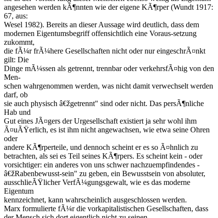
angesehen werden kÃ¶nnten wie der eigene KÃ¶rper (Wundt 1917:
67, aus:
Wesel 1982). Bereits an dieser Aussage wird deutlich, dass dem
modernen Eigentumsbegriff offensichtlich eine Voraus-setzung
zukommt,
die fÃ¼r frÃ¼here Gesellschaften nicht oder nur eingeschrÃ¤nkt
gilt: Die
Dinge mÃ¼ssen als getrennt, trennbar oder verkehrsfÃ¤hig von den
Men-
schen wahrgenommen werden, was nicht damit verwechselt werden
darf, ob
sie auch physisch â€žgetrennt" sind oder nicht. Das persÃ¶nliche
Hab und
Gut eines JÃ¤gers der Urgesellschaft existiert ja sehr wohl ihm
Ã¤uÃŸerlich, es ist ihm nicht angewachsen, wie etwa seine Ohren
oder
andere KÃ¶rperteile, und dennoch scheint er es so Ã¤hnlich zu
betrachten, als sei es Teil seines KÃ¶rpers. Es scheint kein - oder
vorsichtiger: ein anderes von uns schwer nachzuempfindendes -
â€žRabenbewusst-sein" zu geben, ein Bewusstsein von absoluter,
ausschlieÃŸlicher VerfÃ¼gungsgewalt, wie es das moderne
Eigentum
kennzeichnet, kann wahrscheinlich ausgeschlossen werden.
Marx formulierte fÃ¼r die vorkapitalistischen Gesellschaften, dass
der Mensch sich dort eigentlich nicht zu seinen