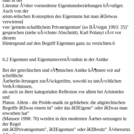
man in der
Literatur Ã¼ber vormoderne Eigentumsbeziehungen hÃ¤ufiger.
Auch von der
aristo-telischen Konzeption des Eigentums hat man â€žetwas
verwirrend
von 'gemein-schaftlichem Privateigentum' (so BÃ¼rgin 1993: 35)"
gesprochen (siehe nÃ¤chster Abschnitt). Karl Polanyi rÃ¤t vor
diesem
Hintergrund auf den Begriff Eigentum ganz zu verzichten.6
6.2 Eigentum und EigentumsverstÃ¤ndnis in der Antike
Bei der griechischen und rÃ¶mischen Antike kÃ¶nnen wir auf
schriftliche
Ãœberlie-ferungen zurÃ¼ckgreifen, sowohl zu tatsÃ¤chlichen
VerhÃ¤ltnissen,
als auch zu ihrer kategorialen Reflexion vor allem bei Aristoteles
und
Platon. Allein - die Proble-matik ist geblieben: die altgriechischen
Begriffe â€žwas einem ist" oder das â€žEigene" oder â€žwas man
erworben hat"
(Maissen 1998: 70) werden in den modernen Ãœber-setzungen in
der Regel
mit â€žPrivateigentum", â€žEigentum" oder â€žBesitz" Ã¼bersetzt.