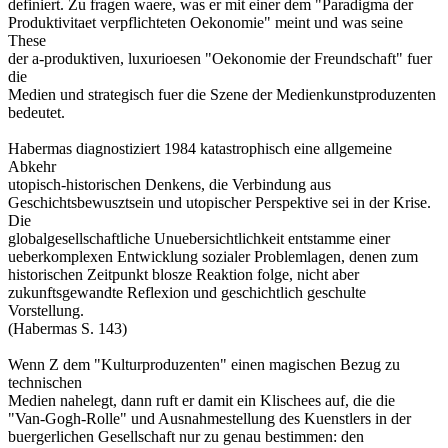
definiert. Zu fragen waere, was er mit einer dem "Paradigma der
Produktivitaet verpflichteten Oekonomie" meint und was seine
These
der a-produktiven, luxurioesen "Oekonomie der Freundschaft" fuer
die
Medien und strategisch fuer die Szene der Medienkunstproduzenten
bedeutet.
Habermas diagnostiziert 1984 katastrophisch eine allgemeine
Abkehr
utopisch-historischen Denkens, die Verbindung aus
Geschichtsbewusztsein und utopischer Perspektive sei in der Krise.
Die
globalgesellschaftliche Unuebersichtlichkeit entstamme einer
ueberkomplexen Entwicklung sozialer Problemlagen, denen zum
historischen Zeitpunkt blosze Reaktion folge, nicht aber
zukunftsgewandte Reflexion und geschichtlich geschulte
Vorstellung.
(Habermas S. 143)
Wenn Z dem "Kulturproduzenten" einen magischen Bezug zu
technischen
Medien nahelegt, dann ruft er damit ein Klischees auf, die die
"Van-Gogh-Rolle" und Ausnahmestellung des Kuenstlers in der
buergerlichen Gesellschaft nur zu genau bestimmen: den