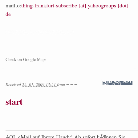
mailto:
thing-frankfurt-subscribe [at] yahoogroups [dot]
de
------------------------------------
Check on Google Maps
Received
25. 01. 2009 13:51
from
= = =
start
_______________________________________________
AOL eMail auf Ihrem Handy! Ab sofort kÃ¶nnen Sie