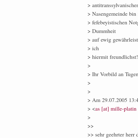
> antitranssylvanische
> Nasengemeinde bin i
> fefebeyistischen Not
> Dummheit
> auf ewig gewährleist
> ich
> hiermit freundlichst!
>
> Ihr Vorbild an Tuge
>
>
> Am 29.07.2005 13:46
> <
as [at] mille-platin
>
>>
>> sehr geehrter herr d