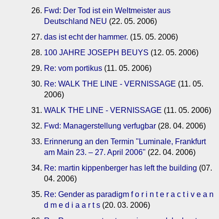
Fwd: Der Tod ist ein Weltmeister aus
Deutschland NEU
(22. 05. 2006)
das ist echt der hammer.
(15. 05. 2006)
100 JAHRE JOSEPH BEUYS
(12. 05. 2006)
Re: vom portikus
(11. 05. 2006)
Re: WALK THE LINE - VERNISSAGE
(11. 05.
2006)
WALK THE LINE - VERNISSAGE
(11. 05. 2006)
Fwd: Managerstellung verfugbar
(28. 04. 2006)
Erinnerung an den Termin "Luminale, Frankfurt
am Main 23. – 27. April 2006"
(22. 04. 2006)
Re: martin kippenberger has left the building
(07.
04. 2006)
Re: Gender as paradigm f o r i n t e r a c t i v e a n
d m e d i a a r t s
(20. 03. 2006)