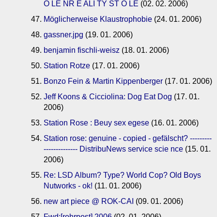
O LE NR E ALI TY ST O LE
(02. 02. 2006)
Möglicherweise Klaustrophobie
(24. 01. 2006)
gassner.jpg
(19. 01. 2006)
benjamin fischli-weisz
(18. 01. 2006)
Station Rotze
(17. 01. 2006)
Bonzo Fein & Martin Kippenberger
(17. 01. 2006)
Jeff Koons & Cicciolina: Dog Eat Dog
(17. 01.
2006)
Station Rose : Beuy sex egese
(16. 01. 2006)
Station rose: genuine - copied - gefälscht? ---------
-------------- DistribuNews service scie nce
(15. 01.
2006)
Re: LSD Album? Type? World Cop? Old Boys
Nutworks - ok!
(11. 01. 2006)
new art piece @ ROK-CAI
(09. 01. 2006)
Fwd:[rohrpost] 2006
(02. 01. 2006)