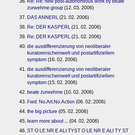
Re: Re: new post-autonomious work by beate
zurwehme group
(12. 03. 2006)
DAS ANNERL
(21. 02. 2006)
Re: DER KASPERL
(21. 02. 2006)
Re: DER KASPERL
(21. 02. 2006)
die ausdifferenzierung von neoliberaler
kuratorenscheinwelt und postartifiziellem
symptom
(16. 02. 2006)
die ausdifferenzierung von neoliberaler
kuratorenscheinwelt und postartifiziellem
symptom
(15. 02. 2006)
beate zurwehme
(10. 02. 2006)
Fwd: No.Art.No.Action
(06. 02. 2006)
the big picture
(05. 02. 2006)
learn more about ...
(04. 02. 2006)
ST O LE NR E ALI TYST O LE NR E ALI TY ST