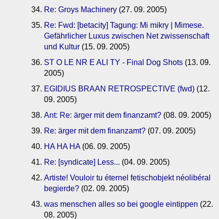
Re: Groys Machinery
(27. 09. 2005)
Re: Fwd: [betacity] Tagung: Mi mikry | Mimese.
Gefährlicher Luxus zwischen Net zwissenschaft
und Kultur
(15. 09. 2005)
ST O LE NR E ALI TY - Final Dog Shots
(13. 09.
2005)
EGIDIUS BRAAN RETROSPECTIVE (fwd)
(12.
09. 2005)
Ant: Re: ärger mit dem finanzamt?
(08. 09. 2005)
Re: ärger mit dem finanzamt?
(07. 09. 2005)
HA HA HA
(06. 09. 2005)
Re: [syndicate] Less...
(04. 09. 2005)
Artiste! Vouloir tu éternel fetischobjekt néolibéral
begierde?
(02. 09. 2005)
was menschen alles so bei google eintippen
(22.
08. 2005)