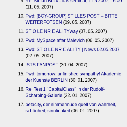
Re: Stefan Beck - das seminar, 11.5.2007, 16:00
(11. 05. 2007)
Fwd: [BOY-GROUP] STILLES POST -- BITTE
WEITERFOTSEN
(09. 05. 2007)
ST O LE NR E ALI TYway
(07. 05. 2007)
Fwd: MySpace after Malevich
(06. 05. 2007)
Fwd: ST O LE NR E ALI TY | News 02.05.2007
(02. 05. 2007)
ISTS FANPOST
(30. 04. 2007)
Fwd: tomorrow: unfinished sympathy! Akademie
der Kuenste BERLIN
(30. 01. 2007)
Re: Test 1 "CapitalClass" in der Rudolf-
Scharping-Galerie
(22. 01. 2007)
betacity, der nimmermüde quell von wahrheit,
schönheit, sinnlichkeit
(06. 01. 2007)