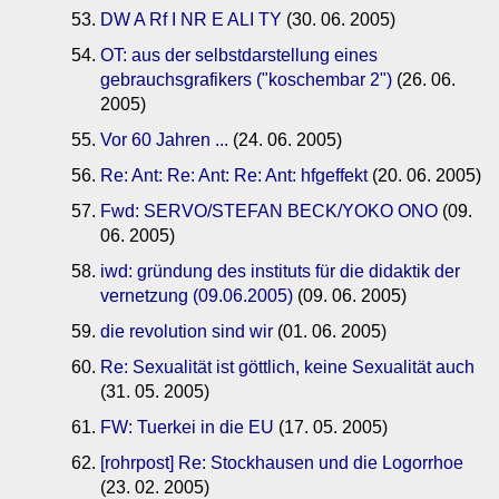
DW A Rf I NR E ALI TY
(30. 06. 2005)
OT: aus der selbstdarstellung eines
gebrauchsgrafikers ("koschembar 2")
(26. 06.
2005)
Vor 60 Jahren ...
(24. 06. 2005)
Re: Ant: Re: Ant: Re: Ant: hfgeffekt
(20. 06. 2005)
Fwd: SERVO/STEFAN BECK/YOKO ONO
(09.
06. 2005)
iwd: gründung des instituts für die didaktik der
vernetzung (09.06.2005)
(09. 06. 2005)
die revolution sind wir
(01. 06. 2005)
Re: Sexualität ist göttlich, keine Sexualität auch
(31. 05. 2005)
FW: Tuerkei in die EU
(17. 05. 2005)
[rohrpost] Re: Stockhausen und die Logorrhoe
(23. 02. 2005)