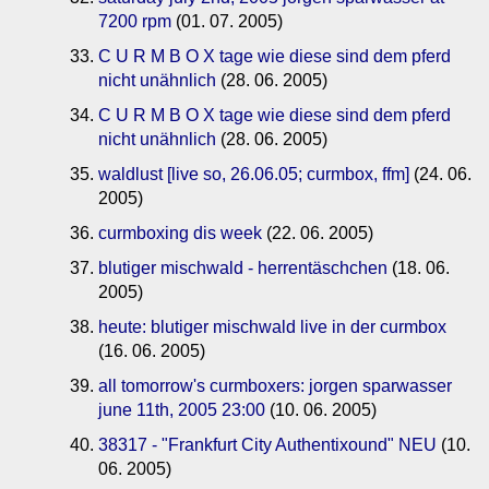
7200 rpm
(01. 07. 2005)
C U R M B O X tage wie diese sind dem pferd
nicht unähnlich
(28. 06. 2005)
C U R M B O X tage wie diese sind dem pferd
nicht unähnlich
(28. 06. 2005)
waldlust [live so, 26.06.05; curmbox, ffm]
(24. 06.
2005)
curmboxing dis week
(22. 06. 2005)
blutiger mischwald - herrentäschchen
(18. 06.
2005)
heute: blutiger mischwald live in der curmbox
(16. 06. 2005)
all tomorrow's curmboxers: jorgen sparwasser
june 11th, 2005 23:00
(10. 06. 2005)
38317 - "Frankfurt City Authentixound" NEU
(10.
06. 2005)