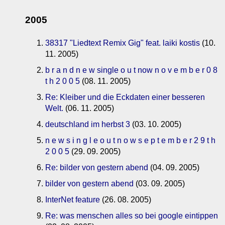
2005
38317 "Liedtext Remix Gig" feat. laiki kostis
(10.
11. 2005)
b r a n d n e w single o u t now n o v e m b e r 0 8
t h 2 0 0 5
(08. 11. 2005)
Re: Kleiber und die Eckdaten einer besseren
Welt.
(06. 11. 2005)
deutschland im herbst 3
(03. 10. 2005)
n e w s i n g l e o u t n o w s e p t e m b e r 2 9 t h
2 0 0 5
(29. 09. 2005)
Re: bilder von gestern abend
(04. 09. 2005)
bilder von gestern abend
(03. 09. 2005)
InterNet feature
(26. 08. 2005)
Re: was menschen alles so bei google eintippen