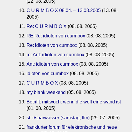
(22. 08. 2005)
C U R M B O X 08.04. – 13.08.2005
(13. 08.
2005)
Re: C U R M B O X
(08. 08. 2005)
RE:Re: idioten von curmbox
(08. 08. 2005)
Re: idioten von curmbox
(08. 08. 2005)
re: Ant: idioten von curmbox
(08. 08. 2005)
Ant: idioten von curmbox
(08. 08. 2005)
idioten von curmbox
(08. 08. 2005)
C U R M B O X
(08. 08. 2005)
my blank weekend
(05. 08. 2005)
Betrifft: mittwoch: wenn die welt eine wand ist
(01. 08. 2005)
sbc/sparwasser (samstag, ffm)
(29. 07. 2005)
frankfurter forum für elektronische und neue