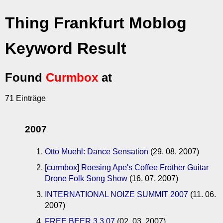
Thing Frankfurt Moblog
Keyword Result
Found
Curmbox
at
71 Einträge
2007
Otto Muehl: Dance Sensation
(29. 08. 2007)
[curmbox] Roesing Ape's Coffee Frother Guitar
Drone Folk Song Show
(16. 07. 2007)
INTERNATIONAL NOIZE SUMMIT 2007
(11. 06.
2007)
FREE BEER 3.3.07
(02. 03. 2007)