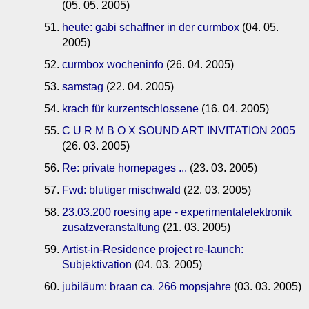
(05. 05. 2005)
heute: gabi schaffner in der curmbox
(04. 05.
2005)
curmbox wocheninfo
(26. 04. 2005)
samstag
(22. 04. 2005)
krach für kurzentschlossene
(16. 04. 2005)
C U R M B O X SOUND ART INVITATION 2005
(26. 03. 2005)
Re: private homepages ...
(23. 03. 2005)
Fwd: blutiger mischwald
(22. 03. 2005)
23.03.200 roesing ape - experimentalelektronik
zusatzveranstaltung
(21. 03. 2005)
Artist-in-Residence project re-launch:
Subjektivation
(04. 03. 2005)
jubiläum: braan ca. 266 mopsjahre
(03. 03. 2005)