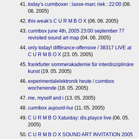
today's curmboxer : lasse-marc riek : 22:00
(08.
06. 2005)
this weak's C U R M B O X
(06. 06. 2005)
curmbox june 4th, 2005 23:00 september 77
revisited sound art map
(04. 06. 2005)
only today! différance-offensive / 38317 LIVE at
C U R M B O X
(23. 05. 2005)
frankfurter sommerakademie für interdisziplinäre
kunst
(19. 05. 2005)
experimentalelektronik heute / curmbox
wochenende
(18. 05. 2005)
me, myself and i
(13. 05. 2005)
curmbox aujourd-hui
(11. 05. 2005)
C U R M B O Xaturday: dis.playce live
(06. 05.
2005)
C U R M B O X SOUND ART INVITATION 2005