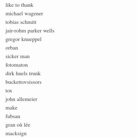
like to thank
michael wagener
tobias schmitt
jair-rohm parker wells
gregor knueppel
orban
sicker man
fotomaton
dirk huels trunk
buckettovsissors
tox
john allemeier
make
fubsan
gran où lée
macksign