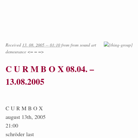
Received
13. 08. 2005 -- 01:10
from
from
sound art
demeurance <= = =>
C U R M B O X 08.04. –
13.08.2005
C U R M B O X
august 13th, 2005
21:00
schröder last