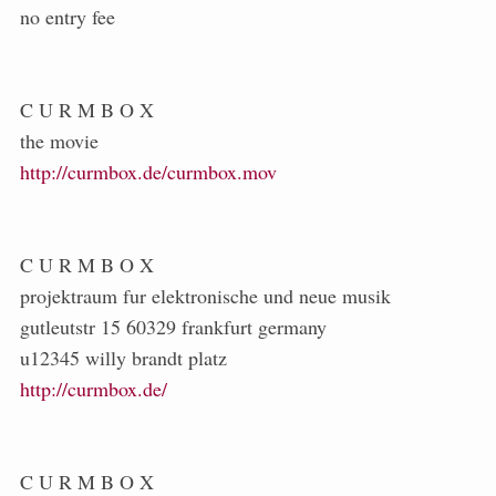
no entry fee
C U R M B O X
the movie
http://curmbox.de/curmbox.mov
C U R M B O X
projektraum fur elektronische und neue musik
gutleutstr 15 60329 frankfurt germany
u12345 willy brandt platz
http://curmbox.de/
C U R M B O X