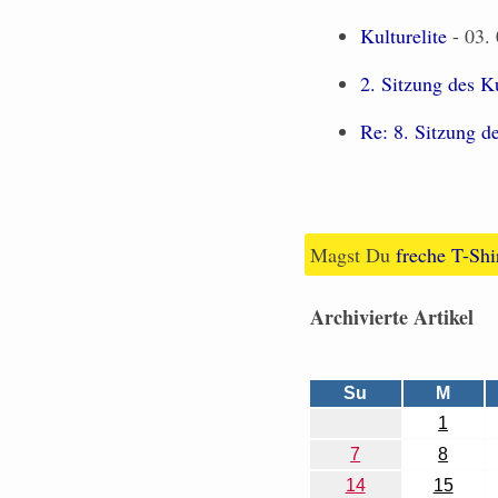
Kulturelite
- 03. 
2. Sitzung des K
Re: 8. Sitzung d
Magst Du
freche T-Shi
Archivierte Artikel
Su
M
1
7
8
14
15