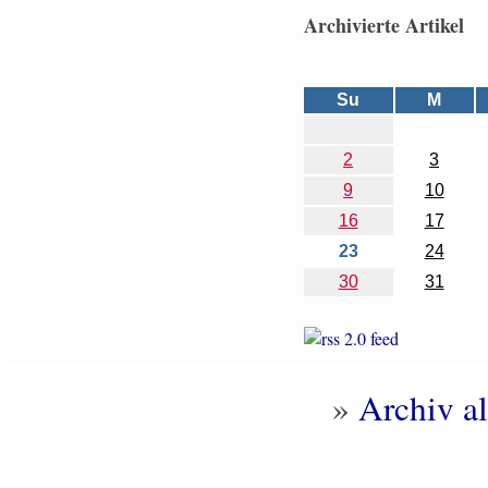
Archivierte Artikel
Su
M
2
3
9
10
16
17
23
24
30
31
»
Archiv al