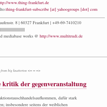
ttp://www.thing-frankfurt.de
lto:
thing-frankfurt-subscribe [at] yahoogroups [dot] com
_________________________________________________
aufenstr. 8 | 60327 Frankfurt | +49-69-7410210
||||||||||||||||||||||||||
 and mediabase works @
http://www.multitrudi.de
from
big knatterton <= = =>
e kritik der gegenveranstaltung
tinktionstauschhandelsaufkommen, dafür stark
en; insbesondere seitens der weiblichen