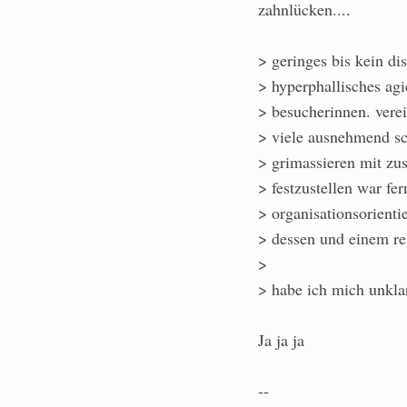
zahnlücken....
> geringes bis kein d
> hyperphallisches agi
> besucherinnen. verei
> viele ausnehmend sch
> grimassieren mit z
> festzustellen war fe
> organisationsorienti
> dessen und einem re
>
> habe ich mich unkla
Ja ja ja
--