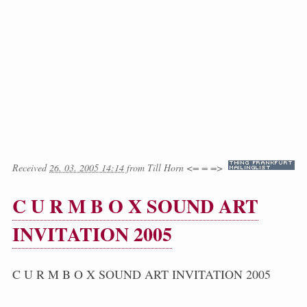
Received
26. 03. 2005 14:14
from
Till Horn <= = =>
C U R M B O X SOUND ART
INVITATION 2005
C U R M B O X SOUND ART INVITATION 2005