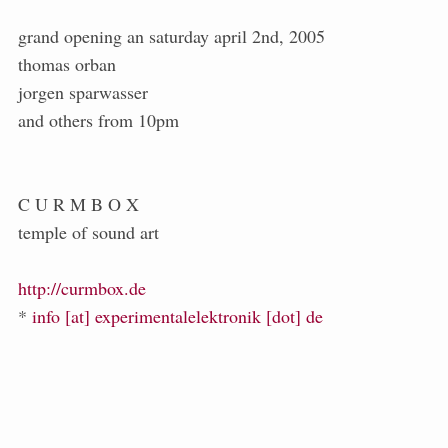
grand opening an saturday april 2nd, 2005
thomas orban
jorgen sparwasser
and others from 10pm
C U R M B O X
temple of sound art
http://curmbox.de
*
info [at] experimentalelektronik [dot] de