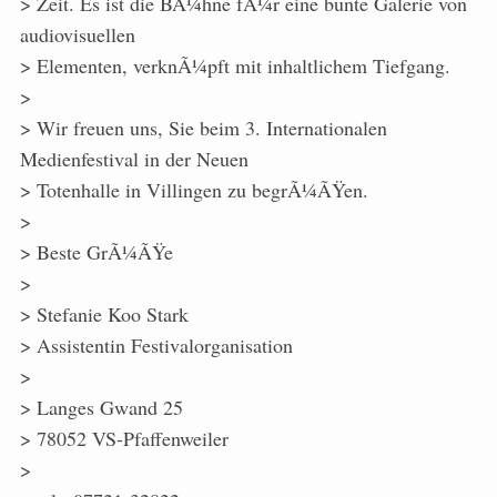
> Zeit. Es ist die BÃ¼hne fÃ¼r eine bunte Galerie von
audiovisuellen
> Elementen, verknÃ¼pft mit inhaltlichem Tiefgang.
>
> Wir freuen uns, Sie beim 3. Internationalen
Medienfestival in der Neuen
> Totenhalle in Villingen zu begrÃ¼ÃŸen.
>
> Beste GrÃ¼ÃŸe
>
> Stefanie Koo Stark
> Assistentin Festivalorganisation
>
> Langes Gwand 25
> 78052 VS-Pfaffenweiler
>