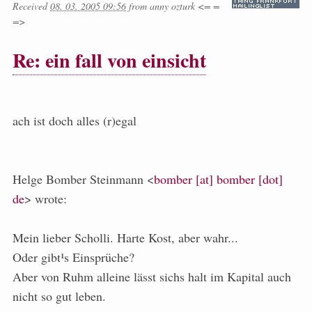
Received
08. 03. 2005 09:56
from
anny ozturk <= =
=>
Re: ein fall von einsicht
ach ist doch alles (r)egal
Helge Bomber Steinmann <
bomber [at] bomber [dot]
de
> wrote:
Mein lieber Scholli. Harte Kost, aber wahr...
Oder gibt¹s Einsprüche?
Aber von Ruhm alleine lässt sichs halt im Kapital auch
nicht so gut leben.