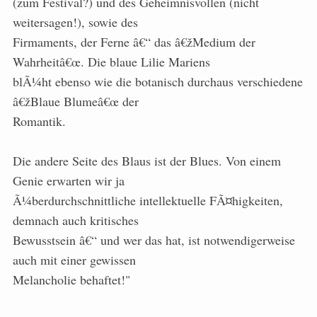
(zum Festival?) und des Geheimnisvollen (nicht
weitersagen!), sowie des
Firmaments, der Ferne â€“ das â€žMedium der
Wahrheitâ€œ. Die blaue Lilie Mariens
blÃ¼ht ebenso wie die botanisch durchaus verschiedene
â€žBlaue Blumeâ€œ der
Romantik.
Die andere Seite des Blaus ist der Blues. Von einem
Genie erwarten wir ja
Ã¼berdurchschnittliche intellektuelle FÃ¤higkeiten,
demnach auch kritisches
Bewusstsein â€“ und wer das hat, ist notwendigerweise
auch mit einer gewissen
Melancholie behaftet!"