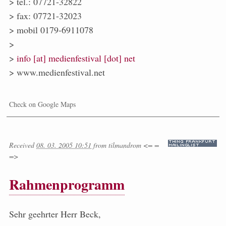
> tel.: 07721-32822
> fax: 07721-32023
> mobil 0179-6911078
>
>
info [at] medienfestival [dot] net
> www.medienfestival.net
Check on Google Maps
Received
08. 03. 2005 10:51
from
tilmandrom <= =
=>
Rahmenprogramm
Sehr geehrter Herr Beck,