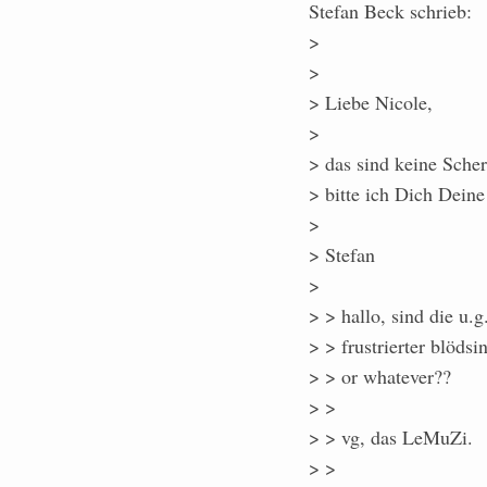
Stefan Beck schrieb:
>
>
> Liebe Nicole,
>
> das sind keine Sche
> bitte ich Dich Deine
>
> Stefan
>
> > hallo, sind die u.g
> > frustrierter blödsi
> > or whatever??
> >
> > vg, das LeMuZi.
> >