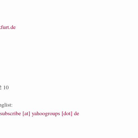
furt.de
2 10
glist:
-subscribe [at] yahoogroups [dot] de