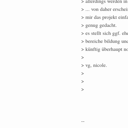
> allerdings werden i
> ... von daher erschei
> mir das projekt einf
> genug gedacht.
> es stellt sich ggf. 
> bereiche bildung und
> künftig überhaupt no
>
> vg, nicole.
>
>
>
--