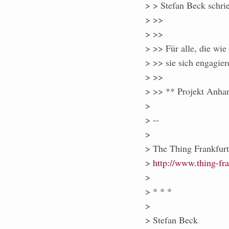
> > Stefan Beck schri
> >>
> >>
> >> Für alle, die wie
> >> sie sich engagiere
> >>
> >> ** Projekt Anha
>
> --
>
> The Thing Frankfurt
>
http://www.thing-fra
>
> * * *
>
> Stefan Beck