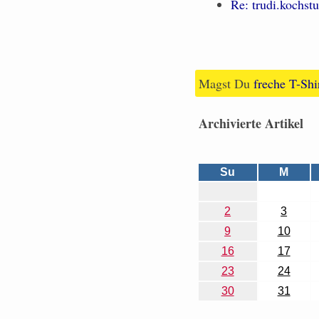
Re: trudi.kochst
Magst Du
freche T-Shi
Archivierte Artikel
Su
M
2
3
9
10
16
17
23
24
30
31