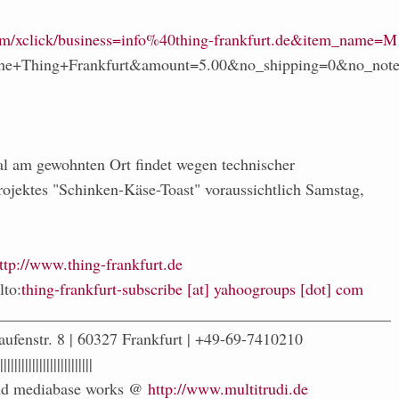
om/xclick/business=info%40thing-frankfurt.de&item_name=M
The+Thing+Frankfurt&amount=5.00&no_shipping=0&no_not
ial am gewohnten Ort findet wegen technischer
rojektes "Schinken-Käse-Toast" voraussichtlich Samstag,
ttp://www.thing-frankfurt.de
lto:
thing-frankfurt-subscribe [at] yahoogroups [dot] com
_________________________________________________
aufenstr. 8 | 60327 Frankfurt | +49-69-7410210
||||||||||||||||||||||||||
 and mediabase works @
http://www.multitrudi.de