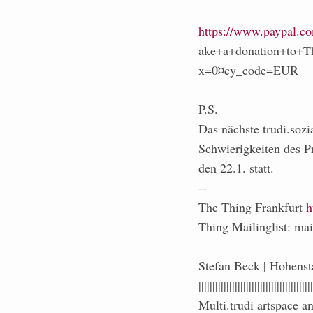
https://www.paypal.c
ake+a+donation+to+
x=0¤cy_code=EUR
P.S.
Das nächste trudi.soz
Schwierigkeiten des P
den 22.1. statt.
--
The Thing Frankfurt
h
Thing Mailinglist: mai
__________________
Stefan Beck | Hohenst
|||||||||||||||||||||||||||||||||||||||||
Multi.trudi artspace