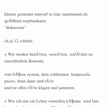
kleiner gemeiner einwurf in eine zunehmend als
quÃ¤lend empfundenen
"diskussion"
ch-ja 12 schrieb:
> Wir werden benÃ¼tzt, vernÃ¼tzt, verfÃ¼hrt zu
rauschhaftem Konsum,
vom bÃ¶sen system, dem schlimmen. hauptsache
passiv, denn dann sind tÃ¼r
und tor offen fÃ¼r klagen und jammern.
> Wie ich mir ein Leben vorstellen kÃ¶nnte, wird hier