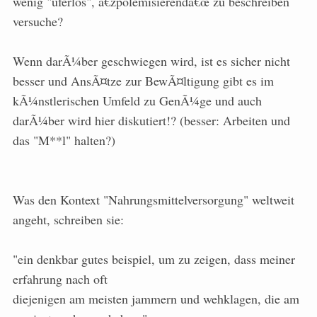
wenig "uferlos", â€žpolemisierendâ€œ zu beschreiben
versuche?
Wenn darÃ¼ber geschwiegen wird, ist es sicher nicht
besser und AnsÃ¤tze zur BewÃ¤ltigung gibt es im
kÃ¼nstlerischen Umfeld zu GenÃ¼ge und auch
darÃ¼ber wird hier diskutiert!? (besser: Arbeiten und
das "M**l" halten?)
Was den Kontext "Nahrungsmittelversorgung" weltweit
angeht, schreiben sie:
"ein denkbar gutes beispiel, um zu zeigen, dass meiner
erfahrung nach oft
diejenigen am meisten jammern und wehklagen, die am