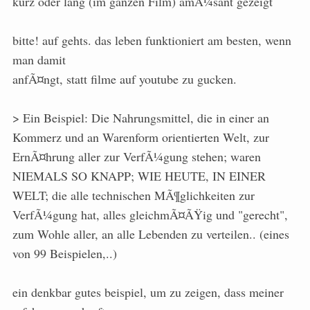
kurz oder lang (im ganzen Film) amÃ¼sant gezeigt
bitte! auf gehts. das leben funktioniert am besten, wenn
man damit
anfÃ¤ngt, statt filme auf youtube zu gucken.
> Ein Beispiel: Die Nahrungsmittel, die in einer an
Kommerz und an Warenform orientierten Welt, zur
ErnÃ¤hrung aller zur VerfÃ¼gung stehen; waren
NIEMALS SO KNAPP; WIE HEUTE, IN EINER
WELT; die alle technischen MÃ¶glichkeiten zur
VerfÃ¼gung hat, alles gleichmÃ¤ÃŸig und "gerecht",
zum Wohle aller, an alle Lebenden zu verteilen.. (eines
von 99 Beispielen,..)
ein denkbar gutes beispiel, um zu zeigen, dass meiner