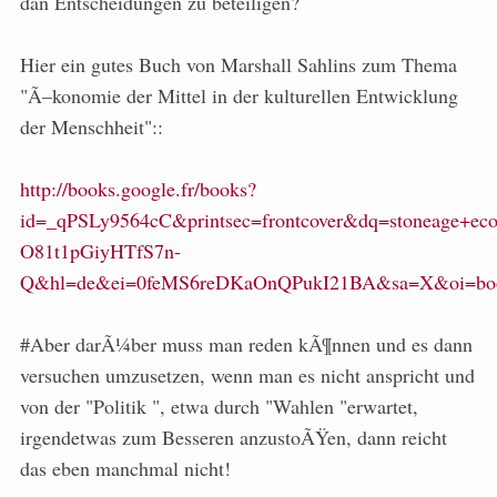
dan Entscheidungen zu beteiligen?
Hier ein gutes Buch von Marshall Sahlins zum Thema
"Ã–konomie der Mittel in der kulturellen Entwicklung
der Menschheit"::
http://books.google.fr/books?
id=_qPSLy9564cC&printsec=frontcover&dq=stoneage+e
O81t1pGiyHTfS7n-
Q&hl=de&ei=0feMS6reDKaOnQPukI21BA&sa=X&oi=boo
#Aber darÃ¼ber muss man reden kÃ¶nnen und es dann
versuchen umzusetzen, wenn man es nicht anspricht und
von der "Politik ", etwa durch "Wahlen "erwartet,
irgendetwas zum Besseren anzustoÃŸen, dann reicht
das eben manchmal nicht!