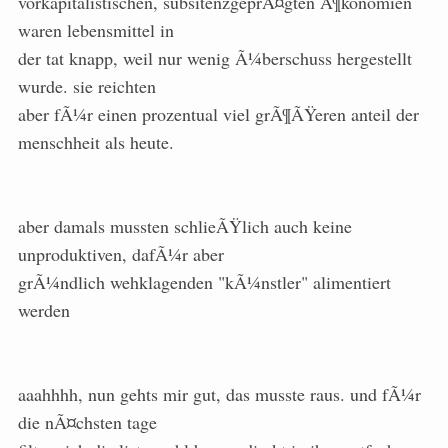
vorkapitalistischen, subsitenzgeprÃ¤gten Ã¶konomien
waren lebensmittel in
der tat knapp, weil nur wenig Ã¼berschuss hergestellt
wurde. sie reichten
aber fÃ¼r einen prozentual viel grÃ¶ÃŸeren anteil der
menschheit als heute.
aber damals mussten schlieÃŸlich auch keine
unproduktiven, dafÃ¼r aber
grÃ¼ndlich wehklagenden "kÃ¼nstler" alimentiert
werden
aaahhhh, nun gehts mir gut, das musste raus. und fÃ¼r
die nÃ¤chsten tage