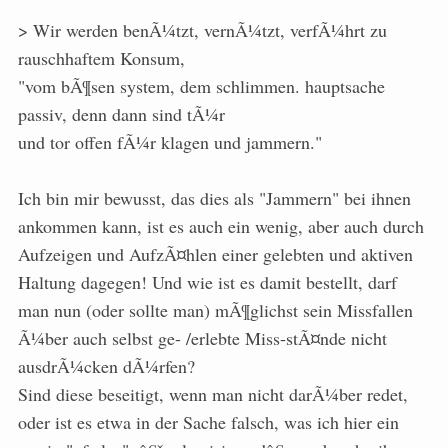
> Wir werden benÃ¼tzt, vernÃ¼tzt, verfÃ¼hrt zu
rauschhaftem Konsum,
"vom bÃ¶sen system, dem schlimmen. hauptsache
passiv, denn dann sind tÃ¼r
und tor offen fÃ¼r klagen und jammern."
Ich bin mir bewusst, das dies als "Jammern" bei ihnen
ankommen kann, ist es auch ein wenig, aber auch durch
Aufzeigen und AufzÃ¤hlen einer gelebten und aktiven
Haltung dagegen! Und wie ist es damit bestellt, darf
man nun (oder sollte man) mÃ¶glichst sein Missfallen
Ã¼ber auch selbst ge- /erlebte Miss-stÃ¤nde nicht
ausdrÃ¼cken dÃ¼rfen?
Sind diese beseitigt, wenn man nicht darÃ¼ber redet,
oder ist es etwa in der Sache falsch, was ich hier ein