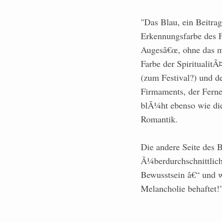
"Das Blau, ein Beitrag
Erkennungsfarbe des F
Augesâ€œ, ohne das ma
Farbe der SpiritualitÃ
(zum Festival?) und de
Firmaments, der Fern
blÃ¼ht ebenso wie di
Romantik.
Die andere Seite des B
Ã¼berdurchschnittlich
Bewusstsein â€“ und w
Melancholie behaftet!