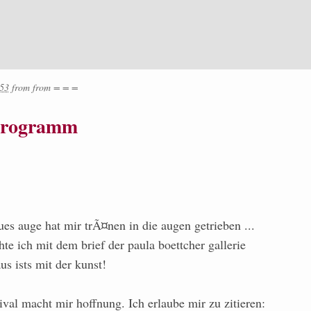
:53
from
from
= = =
programm
ues auge hat mir trÃ¤nen in die augen getrieben ...
te ich mit dem brief der paula boettcher gallerie
us ists mit der kunst!
ival macht mir hoffnung. Ich erlaube mir zu zitieren: