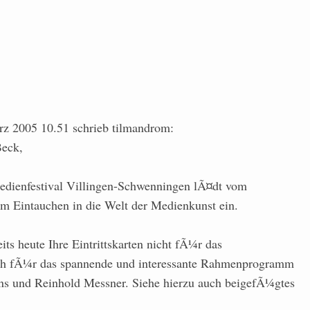
z 2005 10.51 schrieb tilmandrom:
Beck,
Medienfestival Villingen-Schwenningen lÃ¤dt vom
um Eintauchen in die Welt der Medienkunst ein.
its heute Ihre Eintrittskarten nicht fÃ¼r das
uch fÃ¼r das spannende und interessante Rahmenprogramm
s und Reinhold Messner. Siehe hierzu auch beigefÃ¼gtes