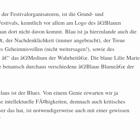
 der Festivalorganisatoren, ist die Grund- und
estivals, kenntlich vor allem am Logo des â€žBlauen
n dort nicht davon kommt. Blau ist ja hierzulande auch die
¤t, der Nachdenklichkeit (immer angebracht), der Treue
s Geheimnisvollen (nicht weitersagen!), sowie des
e â€“ das â€žMedium der Wahrheitâ€œ. Die blaue Lilie Marie
e botanisch durchaus verschiedene â€žBlaue Blumeâ€œ der
laus ist der Blues. Von einem Genie erwarten wir ja
e intellektuelle FÃ¤higkeiten, demnach auch kritisches
er das hat, ist notwendigerweise auch mit einer gewissen
"