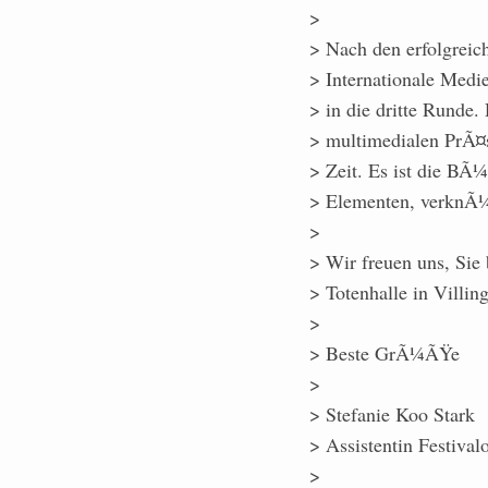
>
> Nach den erfolgreic
> Internationale Medie
> in die dritte Runde
> multimedialen PrÃ¤s
> Zeit. Es ist die BÃ
> Elementen, verknÃ¼p
>
> Wir freuen uns, Sie 
> Totenhalle in Vill
>
> Beste GrÃ¼ÃŸe
>
> Stefanie Koo Stark
> Assistentin Festival
>