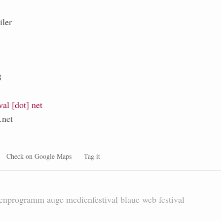
iler
8
val [dot] net
.net
Check on Google Maps
Tag it
enprogramm
auge
medienfestival
blaue
web
festival