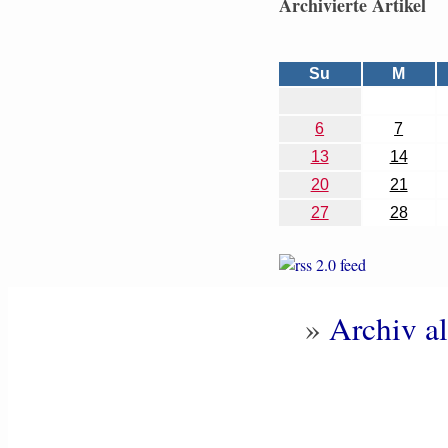
Archivierte Artikel
Su
M
6
7
13
14
20
21
27
28
»
Archiv al