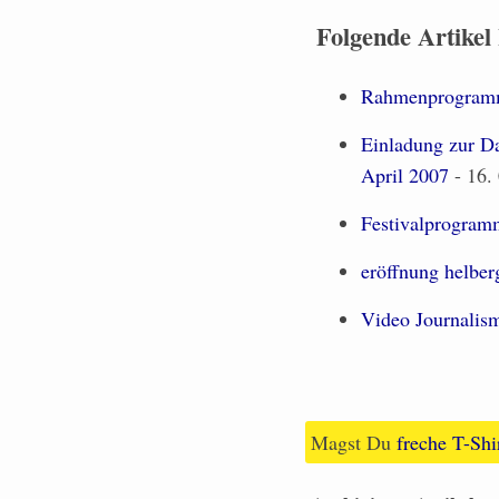
Folgende Artikel
Rahmenprogra
Einladung zur Da
April 2007
- 16. 
Festivalprogram
eröffnung helber
Video Journalis
Magst Du
freche T-Shi