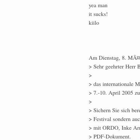
yea man
it sucks!
kiilo
Am Dienstag, 8. MÃ¤r
> Sehr geehrter Herr 
>
> das internationale 
> 7.-10. April 2005 z
>
> Sichern Sie sich bere
> Festival sondern a
> mit ORDO, Inke Arn
> PDF-Dokument.