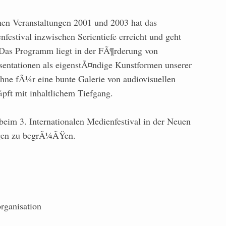
hen Veranstaltungen 2001 und 2003 hat das
nfestival inzwischen Serientiefe erreicht und geht
. Das Programm liegt in der FÃ¶rderung von
entationen als eigenstÃ¤ndige Kunstformen unserer
¼hne fÃ¼r eine bunte Galerie von audiovisuellen
ft mit inhaltlichem Tiefgang.
beim 3. Internationalen Medienfestival in der Neuen
ingen zu begrÃ¼ÃŸen.
organisation